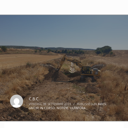
C.B.C.
VENERDÌ, 08 SETTEMBRE 2023
/
PUBLISHED IN
AVVISI
,
LAVORI IN CORSO
,
NOTIZIE
,
ULTIM'ORA