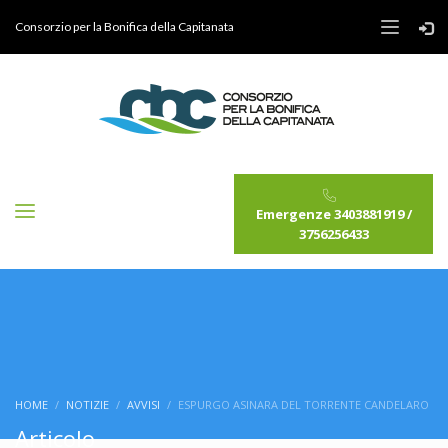
Consorzio per la Bonifica della Capitanata
Emergenze 3403881919 /
3756256433
HOME
NOTIZIE
AVVISI
ESPURGO ASINARA DEL TORRENTE CANDELARO
Articolo