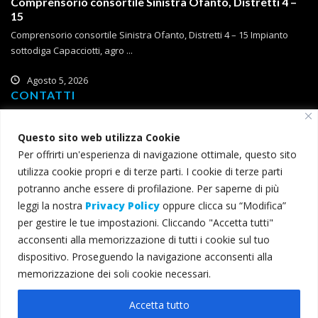
Comprensorio consortile Sinistra Ofanto, Distretti 4 –
15
Comprensorio consortile Sinistra Ofanto, Distretti 4 – 15 Impianto
sottodiga Capacciotti, agro ...
Agosto 5, 2026
CONTATTI
Corso Roma, 2
Questo sito web utilizza Cookie
71121 Foggia
Per offrirti un'esperienza di navigazione ottimale, questo sito
T (+39) 0881 785 111
utilizza cookie propri e di terze parti. I cookie di terze parti
F (+39) 0881 774 634
potranno anche essere di profilazione. Per saperne di più
leggi la nostra
Privacy Policy
oppure clicca su “Modifica”
consorzio@bonificacapitanata.it
per gestire le tue impostazioni. Cliccando "Accetta tutti"
consorzio@pec.bonificacapitanata.it
acconsenti alla memorizzazione di tutti i cookie sul tuo
dispositivo. Proseguendo la navigazione acconsenti alla
memorizzazione dei soli cookie necessari.
© 2022 Consorzio per la Bonifica della Capitanata - Tutti i diritti
Accetta tutto
riservati - C.F. 00345000715 -
Privacy e cookie