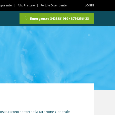
asparente
Albo Pretorio
Portale Dipendente
LOGIN
Emergenze 3403881919 / 3756256433
. Costituiscono settori della Direzione Generale: