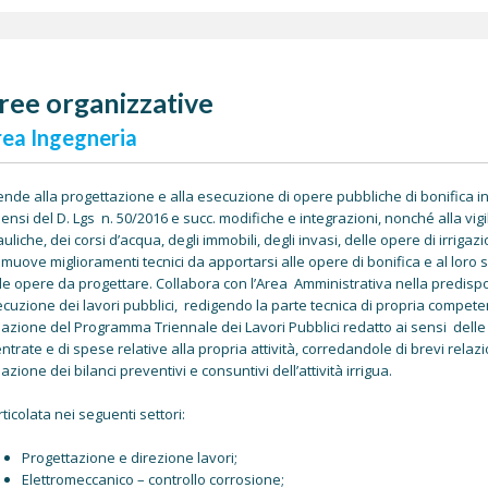
ree organizzative
ea Ingegneria
ende alla progettazione e alla esecuzione di opere pubbliche di bonifica 
sensi del D. Lgs n. 50/2016 e succ. modifiche e integrazioni, nonché alla v
auliche, dei corsi d’acqua, degli immobili, degli invasi, delle opere di irrigazi
muove miglioramenti tecnici da apportarsi alle opere di bonifica e al loro 
le opere da progettare. Collabora con l’Area Amministrativa nella predisposiz
cuzione dei lavori pubblici, redigendo la parte tecnica di propria competenza
azione del Programma Triennale dei Lavori Pubblici redatto ai sensi delle 
entrate e di spese relative alla propria attività, corredandole di brevi relazi
azione dei bilanci preventivi e consuntivi dell’attività irrigua.
rticolata nei seguenti settori:
Progettazione e direzione lavori;
Elettromeccanico – controllo corrosione;