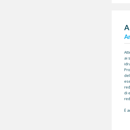
A
Ar
Att
ai 
idr
Pro
del
ese
red
di 
red
È a