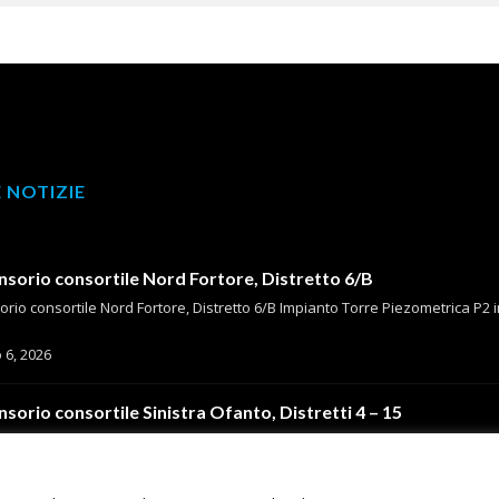
 NOTIZIE
orio consortile Nord Fortore, Distretto 6/B
io consortile Nord Fortore, Distretto 6/B Impianto Torre Piezometrica P2 in l
 6, 2026
orio consortile Sinistra Ofanto, Distretti 4 – 15
io consortile Sinistra Ofanto, Distretti 4 – 15 Impianto sottodiga Capacciotti
 5, 2026