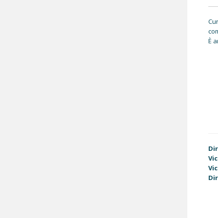
Cur
com
È a
Di
Vi
Vi
Di