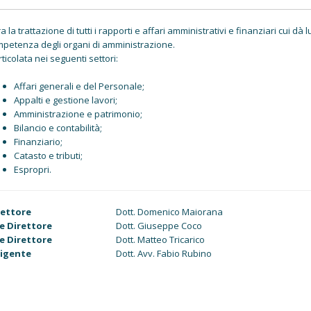
a la trattazione di tutti i rapporti e affari amministrativi e finanziari cui d
petenza degli organi di amministrazione.
rticolata nei seguenti settori:
Affari generali e del Personale;
Appalti e gestione lavori;
Amministrazione e patrimonio;
Bilancio e contabilità;
Finanziario;
Catasto e tributi;
Espropri.
rettore
Dott. Domenico Maiorana
ce Direttore
Dott. Giuseppe Coco
ce Direttore
Dott. Matteo Tricarico
rigente
Dott. Avv. Fabio Rubino