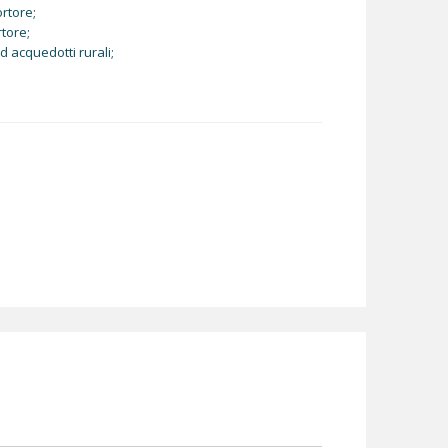
ortore;
rtore;
 acquedotti rurali;