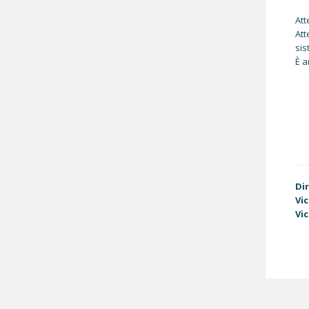
Att
Att
sis
È a
Di
Vi
Vi