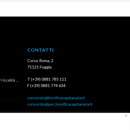
CONTATTI
Corso Roma, 2
71121 Foggia
T (+39) 0881 785 111
ocalità ...
F (+39) 0881 774 634
consorzio@bonificacapitanata.it
consorzio@pec.bonificacapitanata.it
, agro ...