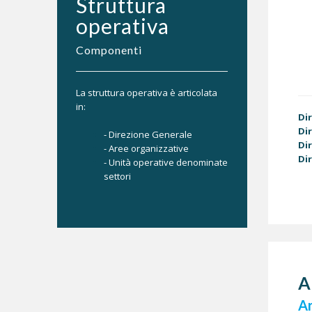
Struttura
operativa
Componenti
La struttura operativa è articolata
in:
Di
Di
- Direzione Generale
Di
- Aree organizzative
Di
- Unità operative denominate
settori
A
A