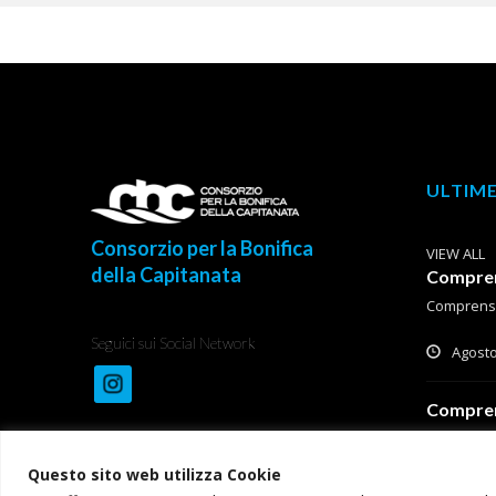
ULTIME
Consorzio per la Bonifica
VIEW ALL
della Capitanata
Comprens
Comprensor
Seguici sui Social Network
Agosto
Comprens
Comprensor
Questo sito web utilizza Cookie
Agosto