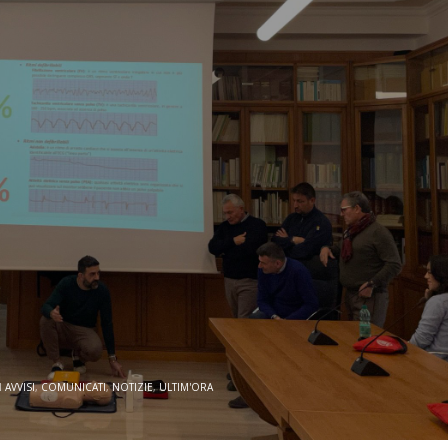
N
AVVISI
,
COMUNICATI
,
NOTIZIE
,
ULTIM'ORA