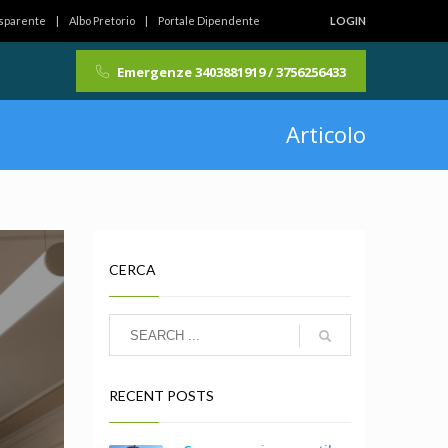
asparente
Albo Pretorio
Portale Dipendente
LOGIN
Emergenze 3403881919 / 3756256433
Articolo
CERCA
RECENT POSTS