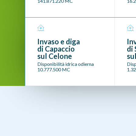
141.871.220
MC
16.
Invaso e diga
In
di Capaccio
di
sul Celone
su
Disponibilità idrica odierna
Disp
10.777.500
MC
1.3