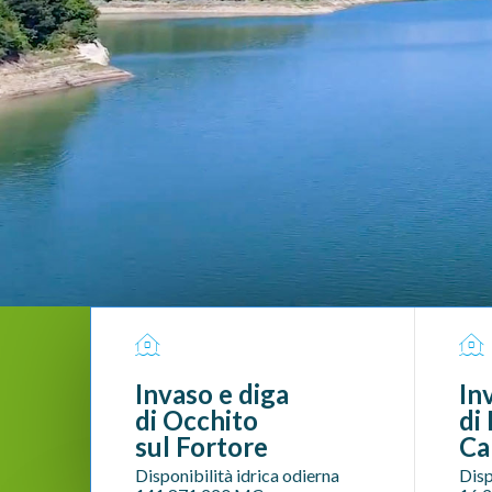
Invaso e diga
In
di Occhito
di
sul Fortore
Ca
Disponibilità idrica odierna
Disp