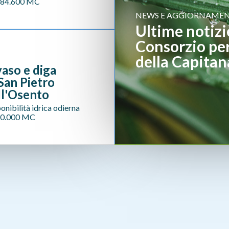
284.600
MC
NEWS E AGGIORNAMEN
Ultime notizi
Consorzio per
della Capitan
vaso e diga
 San Pietro
ll'Osento
onibilità idrica odierna
20.000
MC