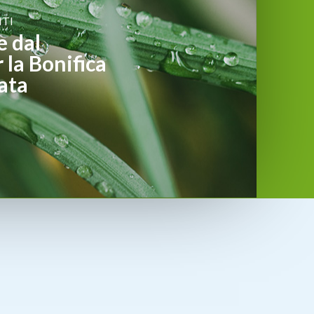
TI
e dal
 la Bonifica
ata