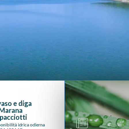
vaso e diga
 Marana
pacciotti
onibilità idrica odierna