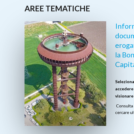
AREE TEMATICHE
Infor
docum
eroga
la Bon
Capit
Seleziona
accedere 
visionare
Consulta i
cercare ul