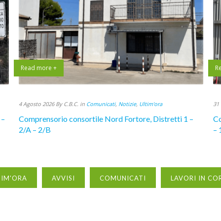
Read more +
R
4 Agosto 2026 By C.B.C. in
Comunicati
,
Notizie
,
Ultim'ora
31 
 –
Comprensorio consortile Nord Fortore, Distretti 1 –
Co
2/A – 2/B
– 
TIM'ORA
AVVISI
COMUNICATI
LAVORI IN CO