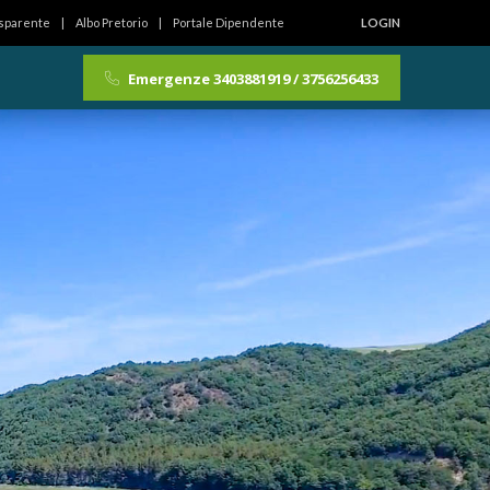
asparente
Albo Pretorio
Portale Dipendente
LOGIN
Emergenze 3403881919 / 3756256433