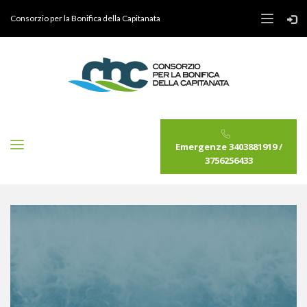
Consorzio per la Bonifica della Capitanata
Emergenze 3403881919 /
3756256433