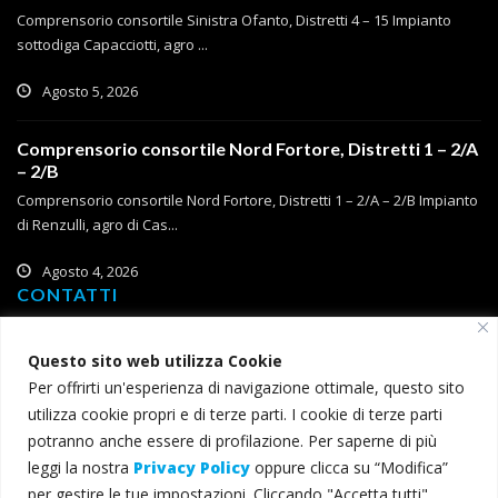
Comprensorio consortile Sinistra Ofanto, Distretti 4 – 15 Impianto
sottodiga Capacciotti, agro ...
Agosto 5, 2026
Comprensorio consortile Nord Fortore, Distretti 1 – 2/A
– 2/B
Comprensorio consortile Nord Fortore, Distretti 1 – 2/A – 2/B Impianto
di Renzulli, agro di Cas...
Agosto 4, 2026
CONTATTI
Corso Roma, 2
Questo sito web utilizza Cookie
71121 Foggia
Per offrirti un'esperienza di navigazione ottimale, questo sito
T (+39) 0881 785 111
utilizza cookie propri e di terze parti. I cookie di terze parti
F (+39) 0881 774 634
potranno anche essere di profilazione. Per saperne di più
leggi la nostra
Privacy Policy
oppure clicca su “Modifica”
consorzio@bonificacapitanata.it
per gestire le tue impostazioni. Cliccando "Accetta tutti"