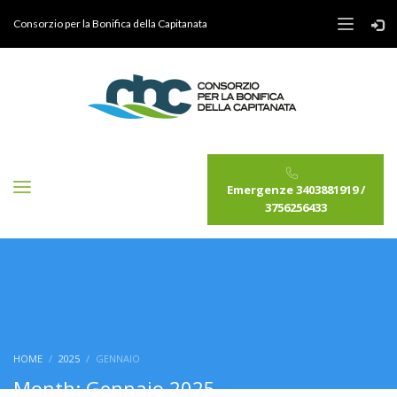
Consorzio per la Bonifica della Capitanata
Emergenze 3403881919 /
3756256433
HOME
2025
GENNAIO
Month: Gennaio 2025