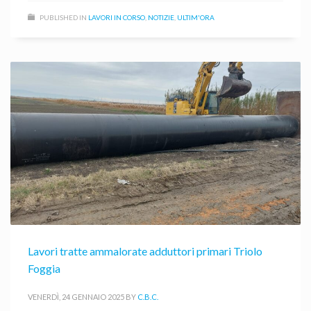
PUBLISHED IN
LAVORI IN CORSO
,
NOTIZIE
,
ULTIM'ORA
Lavori tratte ammalorate adduttori primari Triolo
Foggia
VENERDÌ, 24 GENNAIO 2025
BY
C.B.C.