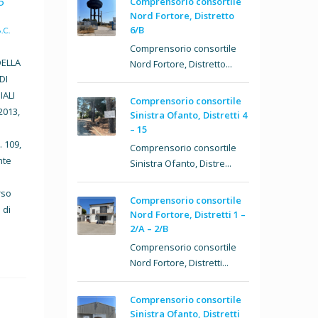
5
Comprensorio consortile
Nord Fortore, Distretto
6/B
.C.
Comprensorio consortile
DELLA
Nord Fortore, Distretto...
DI
ALI
Comprensorio consortile
2013,
Sinistra Ofanto, Distretti 4
– 15
. 109,
Comprensorio consortile
nte
Sinistra Ofanto, Distre...
rso
Comprensorio consortile
 di
Nord Fortore, Distretti 1 –
2/A – 2/B
Comprensorio consortile
Nord Fortore, Distretti...
Comprensorio consortile
Sinistra Ofanto, Distretti