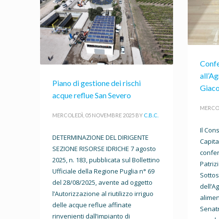
Confe
all’A
Piano di gestione dei rischi
Giaco
acque reflue San Severo
MERCOL
MERCOLEDÌ, 05 NOVEMBRE 2025
BY
C.B.C.
Il Con
DETERMINAZIONE DEL DIRIGENTE
Capita
SEZIONE RISORSE IDRICHE 7 agosto
confe
2025, n. 183, pubblicata sul Bollettino
Patriz
Ufficiale della Regione Puglia n° 69
Sottos
del 28/08/2025, avente ad oggetto
dell’A
l’Autorizzazione al riutilizzo irriguo
alimen
delle acque reflue affinate
Senatr
rinvenienti dall’impianto di