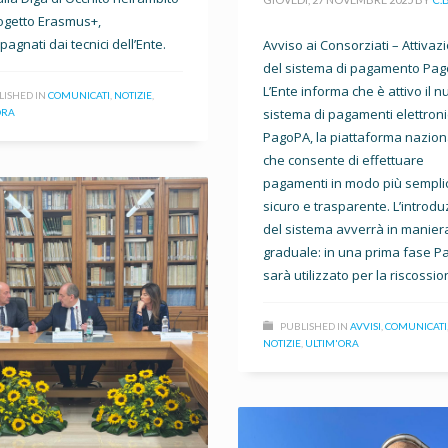
ogetto Erasmus+,
agnati dai tecnici dell’Ente.
Avviso ai Consorziati – Attivaz
del sistema di pagamento Pa
L’Ente informa che è attivo il 
LISHED IN
COMUNICATI
,
NOTIZIE
,
sistema di pagamenti elettroni
ORA
PagoPA, la piattaforma nazion
che consente di effettuare
pagamenti in modo più sempli
sicuro e trasparente. L’introd
del sistema avverrà in manier
graduale: in una prima fase 
sarà utilizzato per la riscossio
PUBLISHED IN
AVVISI
,
COMUNICATI
NOTIZIE
,
ULTIM'ORA