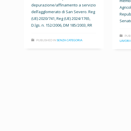
membr
depurazione/affinamento a servizio
Agrico
dell’agglomerato di San Severo. Reg
Repubb
(UE) 2020/741, Reg (UE) 2024/1765,
Senato
D.lgs. n. 152/2006, DM 185/2003, RR
PUB
PUBLISHED IN
SENZA CATEGORIA
LAVORI 