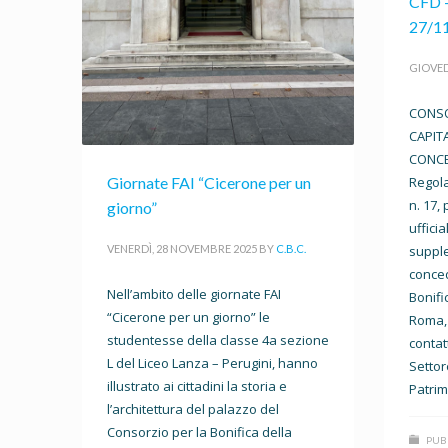
CFD –
27/1
GIOVED
CONSO
CAPIT
CONCE
Regola
Giornate FAI “Cicerone per un
n. 17,
giorno”
uffici
supple
VENERDÌ, 28 NOVEMBRE 2025
BY
C.B.C.
conced
Nell’ambito delle giornate FAI
Bonifi
“Cicerone per un giorno” le
Roma, 
studentesse della classe 4a sezione
contat
L del Liceo Lanza – Perugini, hanno
Settor
illustrato ai cittadini la storia e
Patrimo
l’architettura del palazzo del
Consorzio per la Bonifica della
PUB