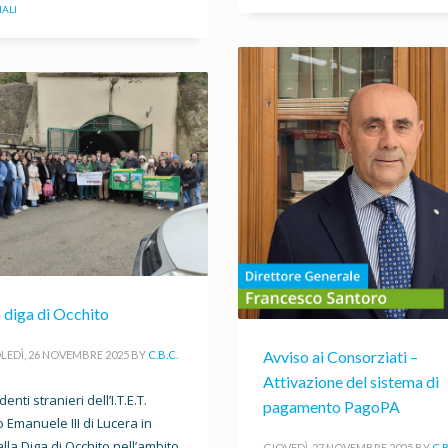
ALI
a diga di Occhito
Avviso ai Consorziati –
EDÌ, 26 NOVEMBRE 2025
BY
C.B.C.
Attivazione del sistema di
denti stranieri dell’I.T.E.T.
pagamento PagoPA
io Emanuele III di Lucera in
 alla Diga di Occhito nell’ambito
GIOVEDÌ, 27 NOVEMBRE 2025
BY
C.B