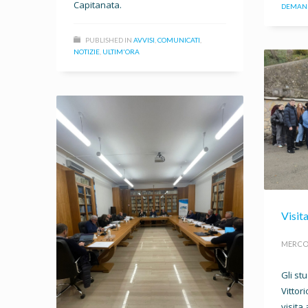
Capitanata.
DEMANI
PUBLISHED IN
AVVISI
,
COMUNICATI
,
NOTIZIE
,
ULTIM'ORA
Visit
MERCOL
Gli stu
Vittor
visita