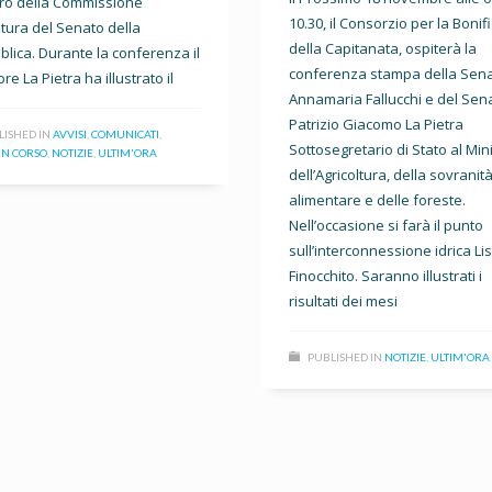
o della Commissione
10.30, il Consorzio per la Bonif
ltura del Senato della
della Capitanata, ospiterà la
lica. Durante la conferenza il
conferenza stampa della Sena
re La Pietra ha illustrato il
Annamaria Fallucchi e del Sen
Patrizio Giacomo La Pietra
LISHED IN
AVVISI
,
COMUNICATI
,
Sottosegretario di Stato al Min
IN CORSO
,
NOTIZIE
,
ULTIM'ORA
dell’Agricoltura, della sovranit
alimentare e delle foreste.
Nell’occasione si farà il punto
sull’interconnessione idrica Li
Finocchito. Saranno illustrati i
risultati dei mesi
PUBLISHED IN
NOTIZIE
,
ULTIM'ORA