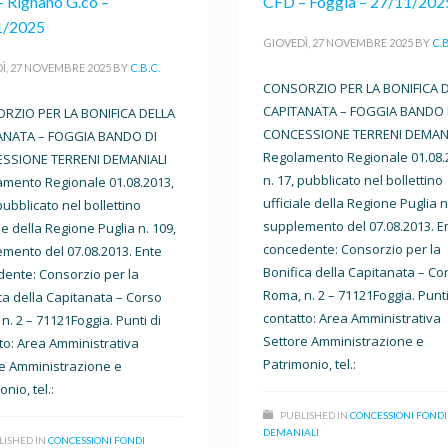
CFD – Foggia – 27/11/202
 Rignano G.co –
1/2025
GIOVEDÌ, 27 NOVEMBRE 2025
BY
C.B
Ì, 27 NOVEMBRE 2025
BY
C.B.C.
CONSORZIO PER LA BONIFICA 
CAPITANATA – FOGGIA BANDO 
RZIO PER LA BONIFICA DELLA
CONCESSIONE TERRENI DEMANI
ANATA – FOGGIA BANDO DI
Regolamento Regionale 01.08.
SSIONE TERRENI DEMANIALI
n. 17, pubblicato nel bollettino
mento Regionale 01.08.2013,
ufficiale della Regione Puglia n
 pubblicato nel bollettino
supplemento del 07.08.2013. E
ale della Regione Puglia n. 109,
concedente: Consorzio per la
mento del 07.08.2013. Ente
Bonifica della Capitanata – Co
ente: Consorzio per la
Roma, n. 2 – 71121Foggia. Punti
ca della Capitanata – Corso
contatto: Area Amministrativa
n. 2 – 71121Foggia. Punti di
Settore Amministrazione e
to: Area Amministrativa
Patrimonio, tel.:
e Amministrazione e
nio, tel.:
PUBLISHED IN
CONCESSIONI FONDI
DEMANIALI
LISHED IN
CONCESSIONI FONDI