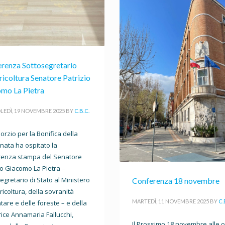
renza Sottosegretario
gricoltura Senatore Patrizio
mo La Pietra
EDÌ, 19 NOVEMBRE 2025
BY
C.B.C.
sorzio per la Bonifica della
nata ha ospitato la
renza stampa del Senatore
io Giacomo La Pietra –
egretario di Stato al Ministero
Conferenza 18 novembre
gricoltura, della sovranità
MARTEDÌ, 11 NOVEMBRE 2025
BY
C.
tare e delle foreste – e della
ice Annamaria Fallucchi,
Il Prossimo 18 novembre alle 