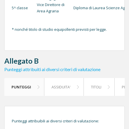
Vice Direttore di
5^ classe
Diploma di Laurea Scienze Agro
Area Agraria
* nonché titolo di studio equipollenti previsti per legge.
Allegato B
Punteggi attribuiti ai diversi criteri di valutazione
PUNTEGGI
ASSIDUITA'
TITOLI
PRO
Punteggi attribuibili ai diversi criteri di valutazione: