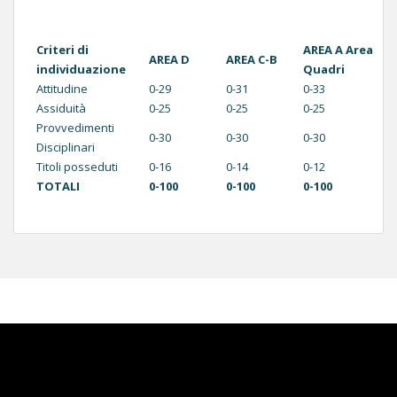
Criteri di
AREA A Area
AREA D
AREA C-B
individuazione
Quadri
Attitudine
0-29
0-31
0-33
Assiduità
0-25
0-25
0-25
Provvedimenti
0-30
0-30
0-30
Disciplinari
Titoli posseduti
0-16
0-14
0-12
TOTALI
0-100
0-100
0-100