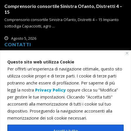
Comprensorio consortile Sinistra Ofanto, Distretti 4 –
15
Comprensorio consortile Sinistra Ofanto, Distretti 4 – 15 Impianto
sottodiga Capacciotti, agro ...
Agosto 5, 2026
CONTATTI
Corso Roma, 2
Questo sito web utilizza Cookie
71121 Foggia
Per offrirti un'esperienza di navigazione ottimale, questo sito
T (+39) 0881 785 111
utilizza cookie propri e di terze parti. I cookie di terze parti
F (+39) 0881 774 634
potranno anche essere di profilazione. Per saperne di più
leggi la nostra
Privacy Policy
oppure clicca su “Modifica”
consorzio@bonificacapitanata.it
per gestire le tue impostazioni. Cliccando "Accetta tutti"
consorzio@pec.bonificacapitanata.it
acconsenti alla memorizzazione di tutti i cookie sul tuo
dispositivo. Proseguendo la navigazione acconsenti alla
memorizzazione dei soli cookie necessari.
© 2022 Consorzio per la Bonifica della Capitanata - Tutti i diritti
Accetta tutto