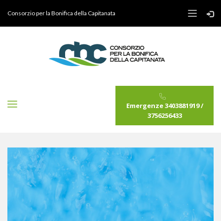
Consorzio per la Bonifica della Capitanata
Emergenze 3403881919 /
3756256433