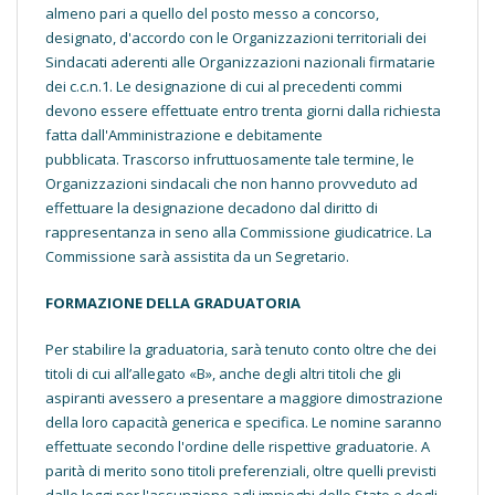
almeno pari a quello del posto messo a concorso,
designato, d'accordo con le Organizzazioni territoriali dei
Sindacati aderenti alle Organizzazioni nazionali firmatarie
dei c.c.n.1. Le designazione di cui al precedenti commi
devono essere effettuate entro trenta giorni dalla richiesta
fatta dall'Amministrazione e debitamente
pubblicata. Trascorso infruttuosamente tale termine, le
Organizzazioni sindacali che non hanno provveduto ad
effettuare la designazione decadono dal diritto di
rappresentanza in seno alla Commissione giudicatrice. La
Commissione sarà assistita da un Segretario.
FORMAZIONE DELLA GRADUATORIA
Per stabilire la graduatoria, sarà tenuto conto oltre che dei
titoli di cui all’allegato «B», anche degli altri titoli che gli
aspiranti avessero a presentare a maggiore dimostrazione
della loro capacità generica e specifica. Le nomine saranno
effettuate secondo l'ordine delle rispettive graduatorie. A
parità di merito sono titoli preferenziali, oltre quelli previsti
dalle leggi per l'assunzione agli impieghi dello Stato e degli