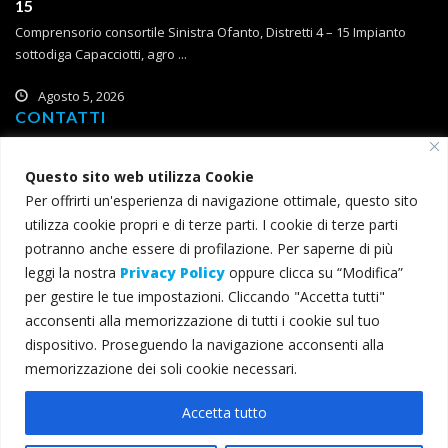
15
Comprensorio consortile Sinistra Ofanto, Distretti 4 – 15 Impianto
sottodiga Capacciotti, agro ...
Agosto 5, 2026
CONTATTI
Corso Roma, 2
71121 Foggia
Questo sito web utilizza Cookie
Per offrirti un'esperienza di navigazione ottimale, questo sito
T (+39) 0881 785 111
utilizza cookie propri e di terze parti. I cookie di terze parti
F (+39) 0881 774 634
potranno anche essere di profilazione. Per saperne di più
leggi la nostra
Privacy Policy
oppure clicca su “Modifica”
consorzio@bonificacapitanata.it
per gestire le tue impostazioni. Cliccando "Accetta tutti"
consorzio@pec.bonificacapitanata.it
acconsenti alla memorizzazione di tutti i cookie sul tuo
dispositivo. Proseguendo la navigazione acconsenti alla
memorizzazione dei soli cookie necessari.
© 2022 Consorzio per la Bonifica della Capitanata - Tutti i diritti
Accetta tutto
riservati - C.F. 00345000715 -
Privacy e cookie