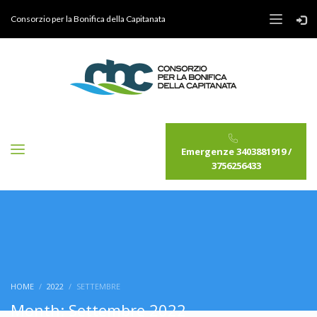
Consorzio per la Bonifica della Capitanata
Emergenze 3403881919 /
3756256433
HOME
2022
SETTEMBRE
Month: Settembre 2022