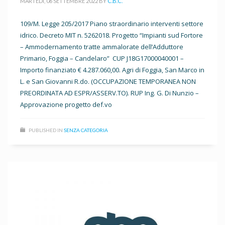
MARTEDÌ, 06 SETTEMBRE 2022
BY
C.B.C.
109/M. Legge 205/2017 Piano straordinario interventi settore
idrico. Decreto MIT n. 5262018. Progetto “Impianti sud Fortore
– Ammodernamento tratte ammalorate dell’Adduttore
Primario, Foggia – Candelaro” CUP J18G17000040001 –
Importo finanziato € 4.287.060,00. Agri di Foggia, San Marco in
L. e San Giovanni R.do. (OCCUPAZIONE TEMPORANEA NON
PREORDINATA AD ESPR/ASSERV.TO). RUP Ing. G. Di Nunzio –
Approvazione progetto def.vo
PUBLISHED IN
SENZA CATEGORIA