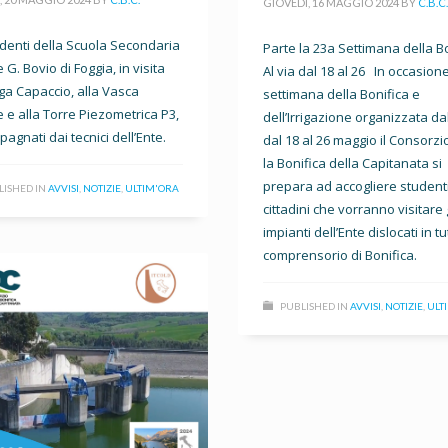
GIOVEDÌ, 16 MAGGIO 2024
BY
C.B.C.
udenti della Scuola Secondaria
Parte la 23a Settimana della B
 G. Bovio di Foggia, in visita
Al via dal 18 al 26 In occasion
iga Capaccio, alla Vasca
settimana della Bonifica e
 e alla Torre Piezometrica P3,
dell’Irrigazione organizzata da
agnati dai tecnici dell’Ente.
dal 18 al 26 maggio il Consorzi
la Bonifica della Capitanata si
prepara ad accogliere student
LISHED IN
AVVISI
,
NOTIZIE
,
ULTIM'ORA
cittadini che vorranno visitare g
impianti dell’Ente dislocati in tut
comprensorio di Bonifica.
PUBLISHED IN
AVVISI
,
NOTIZIE
,
ULT