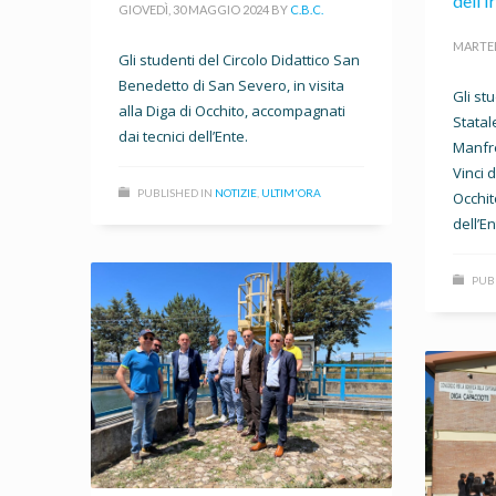
dell’
GIOVEDÌ, 30 MAGGIO 2024
BY
C.B.C.
MARTED
Gli studenti del Circolo Didattico San
Benedetto di San Severo, in visita
Gli st
alla Diga di Occhito, accompagnati
Statal
dai tecnici dell’Ente.
Manfre
Vinci d
PUBLISHED IN
NOTIZIE
,
ULTIM'ORA
Occhit
dell’En
PUB