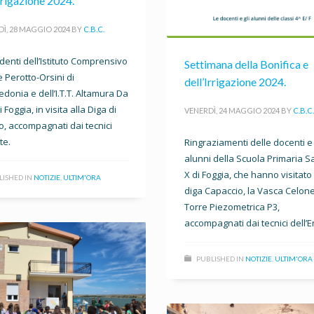
Irrigazione 2024.
Ì, 28 MAGGIO 2024
BY
C.B.C.
udenti dell’Istituto Comprensivo
Settimana della Bonifica e
e Perotto-Orsini di
dell’Irrigazione 2024.
donia e dell’I.T.T. Altamura Da
i Foggia, in visita alla Diga di
VENERDÌ, 24 MAGGIO 2024
BY
C.B.C.
o, accompagnati dai tecnici
te.
Ringraziamenti delle docenti e
alunni della Scuola Primaria S
X di Foggia, che hanno visitato 
LISHED IN
NOTIZIE
,
ULTIM'ORA
diga Capaccio, la Vasca Celone
Torre Piezometrica P3,
accompagnati dai tecnici dell’E
PUBLISHED IN
NOTIZIE
,
ULTIM'ORA