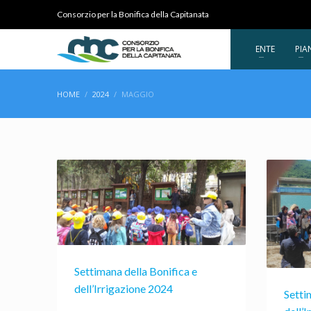
Consorzio per la Bonifica della Capitanata
ENTE
PIA
HOME
2024
MAGGIO
Settimana della Bonifica e
dell’Irrigazione 2024
Setti