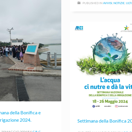
PUBLISHED IN
AVVISI
,
NOTIZIE
,
ULT
mana della Bonifica e
Irrigazione 2024.
Settimana della Bonifica 2
, 20 MAGGIO 2024
BY
C.B.C.