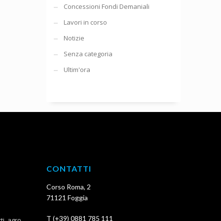
Concessioni Fondi Demaniali
Lavori in corso
Notizie
Senza categoria
Ultim'ora
CONTATTI
Corso Roma, 2
71121 Foggia
T (+39) 0881 785 111
, agro ...