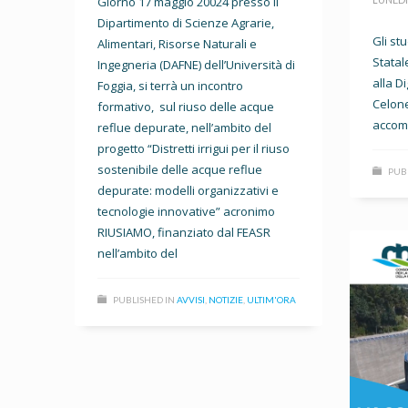
Giorno 17 maggio 20024 presso il
Dipartimento di Scienze Agrarie,
Gli st
Alimentari, Risorse Naturali e
Statale
Ingegneria (DAFNE) dell’Università di
alla D
Foggia, si terrà un incontro
Celone
formativo, sul riuso delle acque
accomp
reflue depurate, nell’ambito del
progetto “Distretti irrigui per il riuso
sostenibile delle acque reflue
PUB
depurate: modelli organizzativi e
tecnologie innovative” acronimo
RIUSIAMO, finanziato dal FEASR
nell’ambito del
PUBLISHED IN
AVVISI
,
NOTIZIE
,
ULTIM'ORA