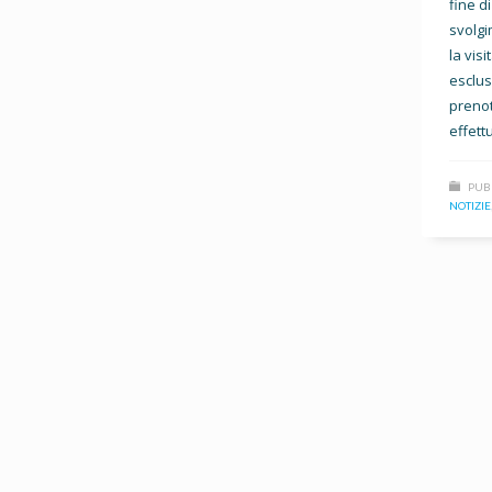
fine di
svolgi
la vis
esclu
preno
effett
PUB
NOTIZIE