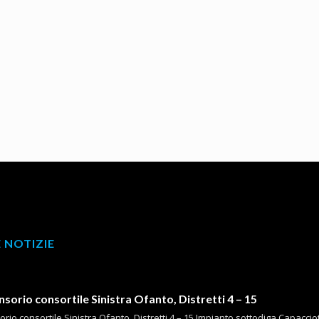
 NOTIZIE
orio consortile Sinistra Ofanto, Distretti 4 – 15
io consortile Sinistra Ofanto, Distretti 4 – 15 Impianto sottodiga Capacciotti