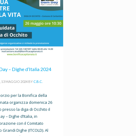
ay – Dighe d’Italia 2024
, 13 MAGGIO 2024
BY
C.B.C.
sorzio per la Bonifica della
anata organizza domenica 26
 presso la diga di Occhito il
y – Dighe d’Italia, in
orazione con il Comitato
no Grandi Dighe (ITCOLD). Al