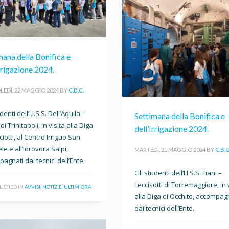
mana della Bonifica e
Irrigazione 2024.
EDÌ, 22 MAGGIO 2024
BY
C.B.C.
denti dell’I.I.S.S. Dell’Aquila –
Settimana della Bonifica e
di Trinitapoli, in visita alla Diga
dell’Irrigazione 2024.
iotti, al Centro Irriguo San
e e all’Idrovora Salpi,
MARTEDÌ, 21 MAGGIO 2024
BY
C.B.C
agnati dai tecnici dell’Ente.
Gli studenti dell’I.I.S.S. Fiani –
Leccisotti di Torremaggiore, in 
LISHED IN
AVVISI
,
NOTIZIE
,
ULTIM'ORA
alla Diga di Occhito, accompag
dai tecnici dell’Ente.