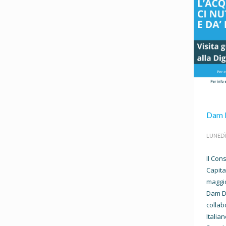
Dam D
LUNEDÌ
Il Con
Capit
maggio
Dam Da
collab
Italia