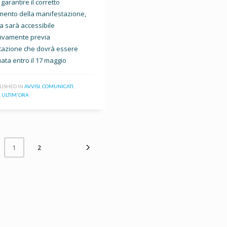
 garantire il corretto
mento della manifestazione,
ita sarà accessibile
sivamente previa
tazione che dovrà essere
uata entro il 17 maggio
LISHED IN
AVVISI
,
COMUNICATI
,
,
ULTIM'ORA
2
1