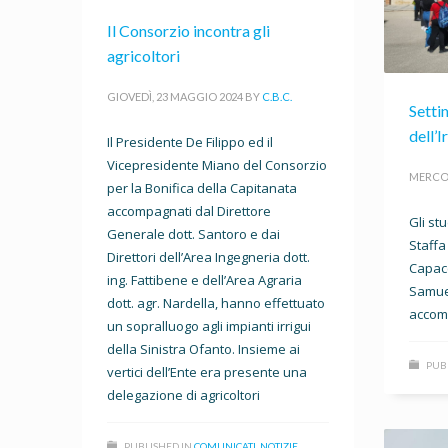
Il Consorzio incontra gli
agricoltori
GIOVEDÌ, 23 MAGGIO 2024
BY
C.B.C.
Setti
dell’
Il Presidente De Filippo ed il
Vicepresidente Miano del Consorzio
MERCOL
per la Bonifica della Capitanata
accompagnati dal Direttore
Gli stu
Generale dott. Santoro e dai
Staffa 
Direttori dell’Area Ingegneria dott.
Capacc
ing. Fattibene e dell’Area Agraria
Samuel
dott. agr. Nardella, hanno effettuato
accomp
un sopralluogo agli impianti irrigui
della Sinistra Ofanto. Insieme ai
PUB
vertici dell’Ente era presente una
delegazione di agricoltori
PUBLISHED IN
COMUNICATI
,
NOTIZIE
,