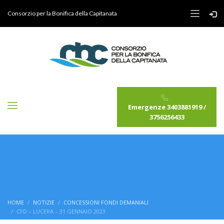
Consorzio per la Bonifica della Capitanata
Emergenze 3403881919 /
3756256433
HOME
NOTIZIE
CONCESSIONI FONDI DEMANIALI
CFD – LUCERA – 31 GENNAIO 2023