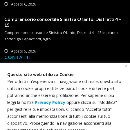
Agosto 6, 2026
Comprensorio consortile Sinistra Ofanto, Distretti 4 –
15
Comprensorio consortile Sinistra Ofanto, Distretti 4 – 15 Impianto
sottodiga Capacciotti, agro ...
Agosto 5, 2026
CONTATTI
Corso Roma, 2
Questo sito web utilizza Cookie
71121 Foggia
Per offrirti un'esperienza di navigazione ottimale, questo sito
T (+39) 0881 785 111
utilizza cookie propri e di terze parti. I cookie di terze parti
F (+39) 0881 774 634
potranno anche essere di profilazione. Per saperne di più
leggi la nostra
Privacy Policy
oppure clicca su “Modifica”
consorzio@bonificacapitanata.it
per gestire le tue impostazioni. Cliccando "Accetta tutti"
consorzio@pec.bonificacapitanata.it
acconsenti alla memorizzazione di tutti i cookie sul tuo
dispositivo. Proseguendo la navigazione acconsenti alla