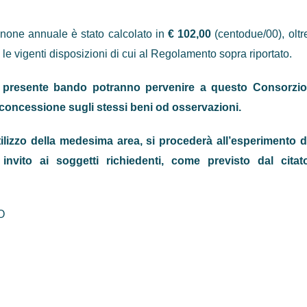
anone annuale è stato calcolato in
€ 102,00
(centodue/00), oltr
 le vigenti disposizioni di cui al Regolamento sopra riportato.
el presente bando potranno pervenire a que­sto Consorzio
 concessione sugli stessi beni od osserva­zioni.
ilizzo della medesima area, si procederà all’esperimento d
 invito ai soggetti richiedenti, come previsto dal citat
O