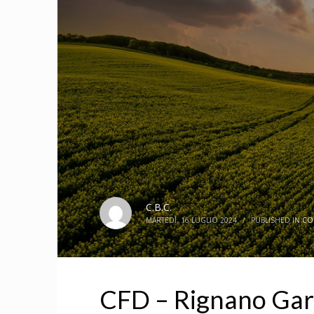
C.B.C.
MARTEDÌ, 16 LUGLIO 2024
/
PUBLISHED IN
CO
CFD – Rignano Garg