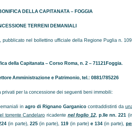
BONIFICA DELLA CAPITANATA – FOGGIA
NCESSIONE TERRENI DEMANIALI
ubblicato nel bollettino ufficiale della Regione Puglia n. 109
ica della Capitanata – Corso Roma, n. 2 – 71121Foggia.
ettore Amministrazione e Patrimonio, tel.: 0881/785226
privati per la concessione dei seguenti beni immobili:
 demaniali
in
agro di
Rignano Garganico
contraddistinti da
un
 del torrente Candelaro
ricadente
nel foglio 12,
p.lle nn. 221
(i
224
(in parte),
225
(in parte),
119
(in parte)
e 134
(in parte),
pe