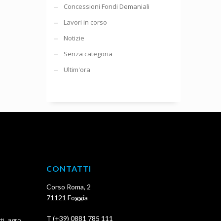
Concessioni Fondi Demaniali
Lavori in corso
Notizie
Senza categoria
Ultim'ora
CONTATTI
Corso Roma, 2
71121 Foggia
T (+39) 0881 785 111
, agro ...