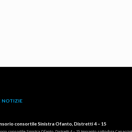
 NOTIZIE
orio consortile Sinistra Ofanto, Distretti 4 – 15
io consortile Sinistra Ofanto, Distretti 4 – 15 Impianto sottodiga Capacciotti