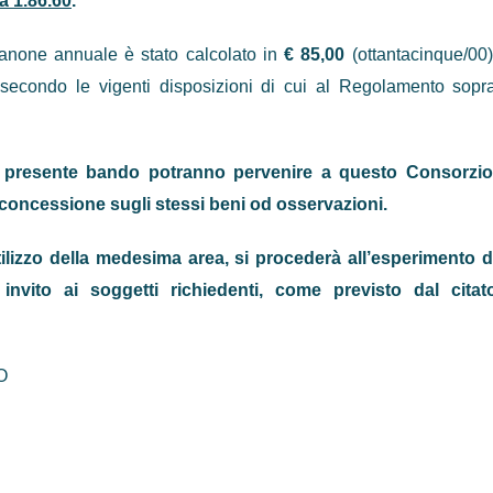
a 1.86.60
.
canone annuale è stato calcolato in
€ 85,00
(ottantacinque/00)
e secondo le vigenti disposizioni di cui al Regolamento sopr
el presente bando potranno pervenire a que­sto Consorzio
 concessione sugli stessi beni od osserva­zioni.
ilizzo della medesima area, si procederà all’esperimento d
 invito ai soggetti richiedenti, come previsto dal citat
O