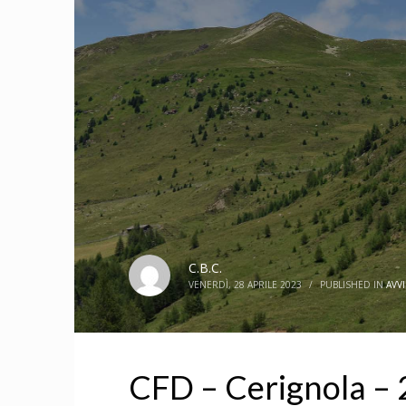
C.B.C.
VENERDÌ, 28 APRILE 2023
/
PUBLISHED IN
AVVI
CFD – Cerignola – 