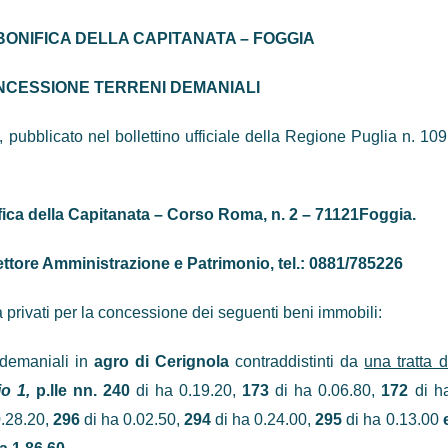
BONIFICA DELLA CAPITANATA – FOGGIA
NCESSIONE TERRENI DEMANIALI
ubblicato nel bollettino ufficiale della Regione Puglia n. 109
ica della Capitanata – Corso Roma, n. 2 – 71121Foggia.
ettore Amministrazione e Patrimonio, tel.: 0881/785226
privati per la concessione dei seguenti beni immobili:
i demaniali
in
agro di Cerignola
contraddistinti da
una tratta d
io 1,
p.lle nn. 240
di ha 0.19.20,
173
di ha 0.06.80,
172
di h
0.28.20,
296
di ha 0.02.50,
294
di ha 0.24.00,
295
di ha 0.13.00