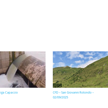
diga Capaccio
CFD – San Giovanni Rotondo –
02/09/2025