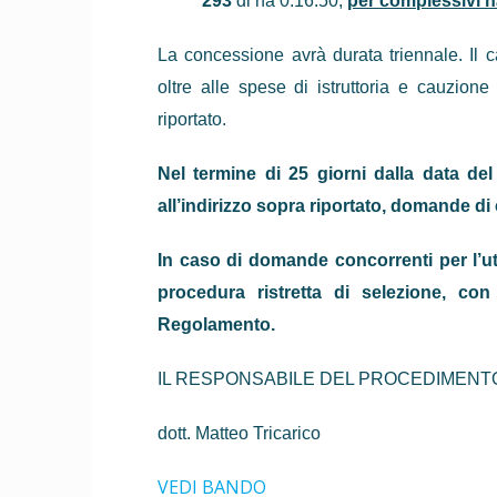
293
di ha 0.16.50,
per complessivi h
La concessione avrà durata triennale. Il 
oltre alle spese di istruttoria e cauzion
riportato.
Nel termine di 25 giorni dalla data d
all’indirizzo sopra riportato, domande di
In caso di domande concorrenti per l’ut
procedura ristretta di selezione, con
Regolamen­to.
IL RESPONSABILE DEL PROCEDIMENT
dott. Matteo Tricarico
VEDI BANDO