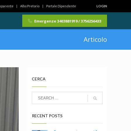
asparente
Albo Pretorio
Portale Dipendente
LOGIN
Emergenze 3403881919 / 3756256433
Articolo
CERCA
RECENT POSTS