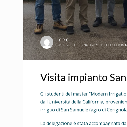
C.B.C.
VENERDÌ, 30 GENNAIO 2026
/
PUBLISHED IN
N
Visita impianto Sa
Gli studenti del master “Modern Irrigati
dall’Università della California, provenienti
irriguo di San Samuele (agro di Cerignola
La delegazione è stata accompagnata dal D