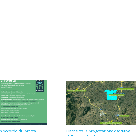
n Accordo di Foresta
Finanziata la progettazione esecutiva