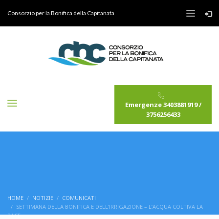
Consorzio per la Bonifica della Capitanata
Emergenze 3403881919 /
3756256433
HOME
NOTIZIE
COMUNICATI
SETTIMANA DELLA BONIFICA E DELL’IRRIGAZIONE – L’ACQUA COLTIVA LA
PACE