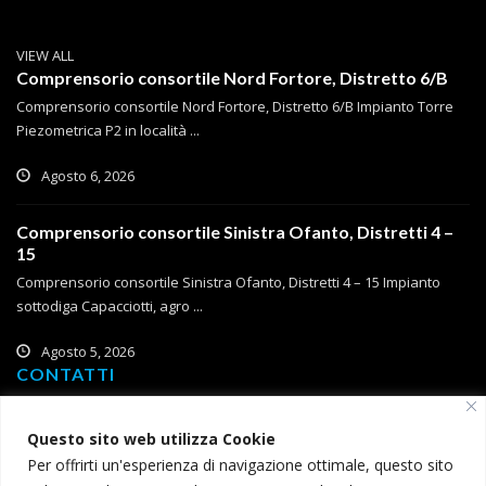
VIEW ALL
Comprensorio consortile Nord Fortore, Distretto 6/B
Comprensorio consortile Nord Fortore, Distretto 6/B Impianto Torre
Piezometrica P2 in località ...
Agosto 6, 2026
Comprensorio consortile Sinistra Ofanto, Distretti 4 –
15
Comprensorio consortile Sinistra Ofanto, Distretti 4 – 15 Impianto
sottodiga Capacciotti, agro ...
Agosto 5, 2026
CONTATTI
Corso Roma, 2
Questo sito web utilizza Cookie
71121 Foggia
Per offrirti un'esperienza di navigazione ottimale, questo sito
T (+39) 0881 785 111