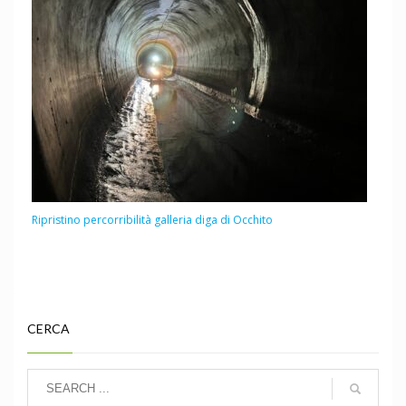
Ripristino percorribilità galleria diga di Occhito
CERCA