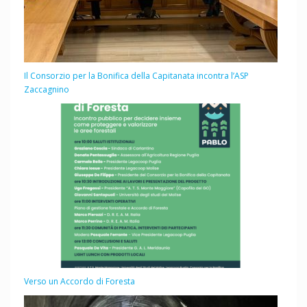
Il Consorzio per la Bonifica della Capitanata incontra l’ASP
Zaccagnino
Verso un Accordo di Foresta