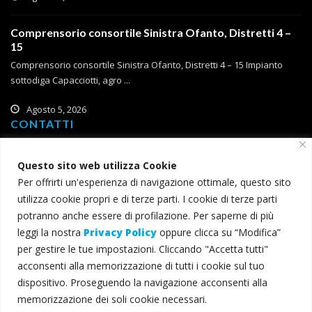
Comprensorio consortile Sinistra Ofanto, Distretti 4 –
15
Comprensorio consortile Sinistra Ofanto, Distretti 4 – 15 Impianto
sottodiga Capacciotti, agro ...
Agosto 5, 2026
CONTATTI
Corso Roma, 2
71121 Foggia
Questo sito web utilizza Cookie
Per offrirti un'esperienza di navigazione ottimale, questo sito
T (+39) 0881 785 111
utilizza cookie propri e di terze parti. I cookie di terze parti
F (+39) 0881 774 634
potranno anche essere di profilazione. Per saperne di più
leggi la nostra
Privacy Policy
oppure clicca su “Modifica”
consorzio@bonificacapitanata.it
per gestire le tue impostazioni. Cliccando "Accetta tutti"
consorzio@pec.bonificacapitanata.it
acconsenti alla memorizzazione di tutti i cookie sul tuo
dispositivo. Proseguendo la navigazione acconsenti alla
memorizzazione dei soli cookie necessari.