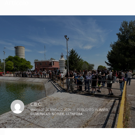
Articolo
C.B.C.
MARTEDÌ, 26 MAGGIO 2026
/
PUBLISHED IN
AVVISI
,
COMUNICATI
,
NOTIZIE
,
ULTIM'ORA