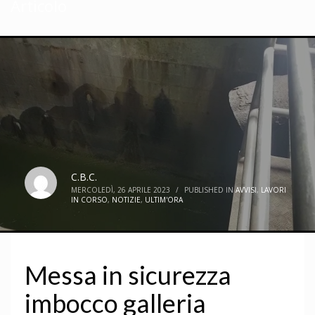
Articolo
C.B.C.
MERCOLEDÌ, 26 APRILE 2023
/
PUBLISHED IN
AVVISI
,
LAVORI
IN CORSO
,
NOTIZIE
,
ULTIM'ORA
Messa in sicurezza
imbocco galleria