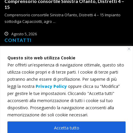
Comprensorio consortile Sinistra Ofanto, Distretti 4 –
15
Comprensorio consortile Sinistra Ofanto, Distretti 4 – 15 Impianto
sottodiga Capacciotti, agro ...
Agosto 5, 2026
CONTATTI
Corso Roma, 2
Questo sito web utilizza Cookie
71121 Foggia
Per offrirti un'esperienza di navigazione ottimale, questo sito
T (+39) 0881 785 111
utilizza cookie propri e di terze parti. I cookie di terze parti
F (+39) 0881 774 634
potranno anche essere di profilazione. Per saperne di più
leggi la nostra
Privacy Policy
oppure clicca su “Modifica”
consorzio@bonificacapitanata.it
per gestire le tue impostazioni. Cliccando "Accetta tutti"
consorzio@pec.bonificacapitanata.it
acconsenti alla memorizzazione di tutti i cookie sul tuo
dispositivo. Proseguendo la navigazione acconsenti alla
memorizzazione dei soli cookie necessari.
© 2022 Consorzio per la Bonifica della Capitanata - Tutti i diritti
Accetta tutto
riservati - C.F. 00345000715 -
Privacy e cookie