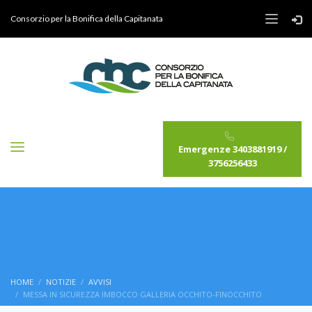
Consorzio per la Bonifica della Capitanata
Emergenze 3403881919 /
3756256433
HOME
NOTIZIE
AVVISI
MESSA IN SICUREZZA IMBOCCO GALLERIA OCCHITO-FINOCCHITO