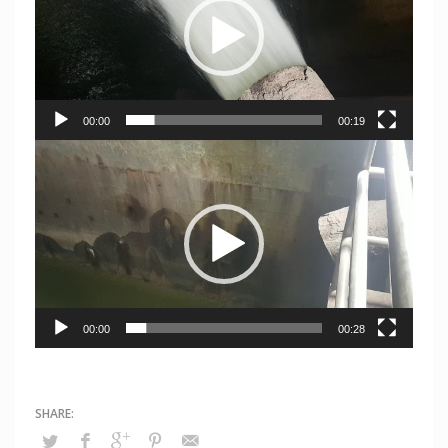
00:00
00:19
Video
Player
00:00
00:28