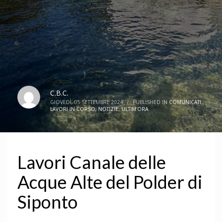
C.B.C.
GIOVEDÌ, 05 SETTEMBRE 2024
/
PUBLISHED IN
COMUNICATI
,
LAVORI IN CORSO
,
NOTIZIE
,
ULTIM'ORA
Lavori Canale delle
Acque Alte del Polder di
Siponto