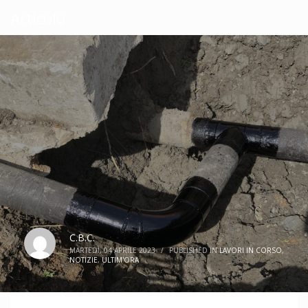
Articolo
C.B.C.
MARTEDÌ, 04 APRILE 2023
/
PUBLISHED IN
LAVORI IN CORSO
,
NOTIZIE
,
ULTIM'ORA