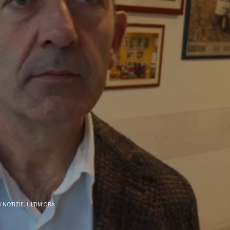
N
NOTIZIE
,
ULTIM'ORA