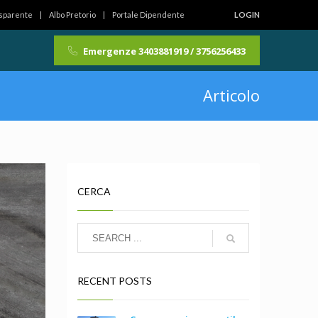
asparente
Albo Pretorio
Portale Dipendente
LOGIN
Emergenze 3403881919 / 3756256433
Articolo
CERCA
RECENT POSTS