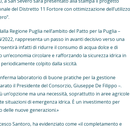
.30, a San Severo sarà presentato alla stampa il progetto
e del Distretto 11 Fortore con ottimizzazione dell’utilizz
ero”.
dalla Regione Puglia nell’ambito del Patto per la Puglia –
4/2022, rappresenta un passo in avanti decisivo verso una
nsentirà infatti di ridurre il consumo di acqua dolce e di
do un’economia circolare e rafforzando la sicurezza idrica in
 periodicamente colpito dalla siccità.
onferma laboratorio di buone pratiche per la gestione
hiarato il Presidente del Consorzio, Giuseppe De Filippo –.
iù un’opzione ma una necessità, soprattutto in aree agricole
e situazioni di emergenza idrica. È un investimento per
uro delle nuove generazioni.»
ncesco Santoro, ha evidenziato come «il completamento e