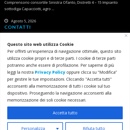
Comprensorio consortile Sinistra Ofanto, Distretti 4 – 15 Impianto
sottodiga Capacciotti, agro ...
Agosto 5, 2026
CONTATTI
Corso Roma, 2
Questo sito web utilizza Cookie
71121 Foggia
Per offrirti un'esperienza di navigazione ottimale, questo sito
T (+39) 0881 785 111
utilizza cookie propri e di terze parti. I cookie di terze parti
F (+39) 0881 774 634
potranno anche essere di profilazione. Per saperne di più
leggi la nostra
Privacy Policy
oppure clicca su “Modifica”
consorzio@bonificacapitanata.it
per gestire le tue impostazioni. Cliccando "Accetta tutti"
consorzio@pec.bonificacapitanata.it
acconsenti alla memorizzazione di tutti i cookie sul tuo
dispositivo. Proseguendo la navigazione acconsenti alla
memorizzazione dei soli cookie necessari.
© 2022 Consorzio per la Bonifica della Capitanata - Tutti i diritti
Accetta tutto
riservati - C.F. 00345000715 -
Privacy e cookie
Crediti
L&G Solution
Personalizza
Rifiuta tutto