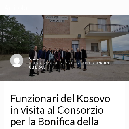
Articolo
C.B.C.
VENERDÌ, 22 NOVEMBRE 2024
/
PUBLISHED IN
NOTIZIE
,
ULTIM'ORA
Funzionari del Kosovo
in visita al Consorzio
per la Bonifica della