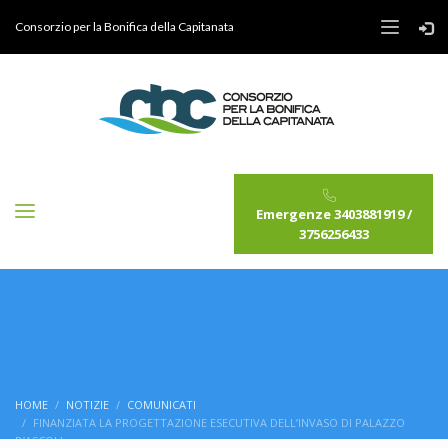
Consorzio per la Bonifica della Capitanata
Emergenze 3403881919 /
3756256433
HOME
NOTIZIE
COMUNICATI
FINANZIATA LA PROGETTAZIONE ESECUTIVA DELL’INVASO DI PALAZZO
D’ASCOLI