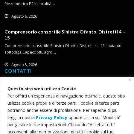
Piezometrica P2 in località ...
Agosto 6, 2026
Comprensorio consortile Sinistra Ofanto, Distretti 4 –
15
Comprensorio consortile Sinistra Ofanto, Distretti 4 – 15 Impianto
sottodiga Capacciotti, agro ...
Agosto 5, 2026
CONTATTI
Corso Roma, 2
Questo sito web utilizza Cookie
71121 Foggia
Per offrirti un'esperienza di navigazione ottimale, questo sito
T (+39) 0881 785 111
utilizza cookie propri e di terze parti. I cookie di terze parti
F (+39) 0881 774 634
potranno anche essere di profilazione. Per saperne di più
leggi la nostra
Privacy Policy
oppure clicca su “Modifica”
consorzio@bonificacapitanata.it
per gestire le tue impostazioni. Cliccando "Accetta tutti"
consorzio@pec.bonificacapitanata.it
acconsenti alla memorizzazione di tutti i cookie sul tuo