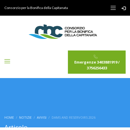
Consorzio per la Bonifica della Capitanata
Emergenze 3403881919 /
3756256433
HOME
NOTIZIE
AVVISI
DAMS AND RESERVOIRS 2026
Articolo