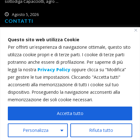
sottodiga Capacciotti, agro ...
Agosto 5, 2026
CONTATTI
Corso Roma, 2
Questo sito web utilizza Cookie
71121 Foggia
Per offrirti un'esperienza di navigazione ottimale, questo sito
T (+39) 0881 785 111
utilizza cookie propri e di terze parti. I cookie di terze parti
F (+39) 0881 774 634
potranno anche essere di profilazione. Per saperne di più
leggi la nostra
Privacy Policy
oppure clicca su “Modifica”
consorzio@bonificacapitanata.it
per gestire le tue impostazioni. Cliccando "Accetta tutti"
consorzio@pec.bonificacapitanata.it
acconsenti alla memorizzazione di tutti i cookie sul tuo
dispositivo. Proseguendo la navigazione acconsenti alla
memorizzazione dei soli cookie necessari.
© 2022 Consorzio per la Bonifica della Capitanata - Tutti i diritti
Accetta tutto
riservati - C.F. 00345000715 -
Privacy e cookie
Crediti
L&G Solution
Personalizza
Rifiuta tutto