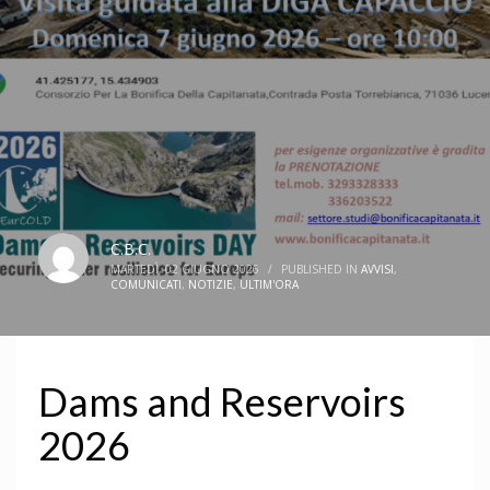
C.B.C.
MARTEDÌ, 02 GIUGNO 2026
/
PUBLISHED IN
AVVISI
,
COMUNICATI
,
NOTIZIE
,
ULTIM'ORA
Dams and Reservoirs
2026