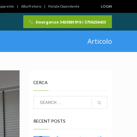
asparente
Albo Pretorio
Portale Dipendente
LOGIN
Emergenze 3403881919 / 3756256433
Articolo
CERCA
RECENT POSTS