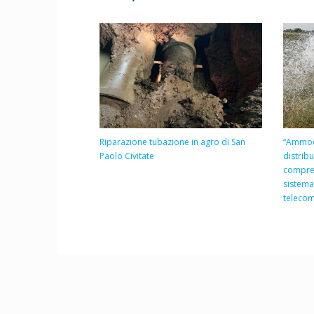
Riparazione tubazione in agro di San
“Ammod
Paolo Civitate
distrib
compren
sistema
telecom