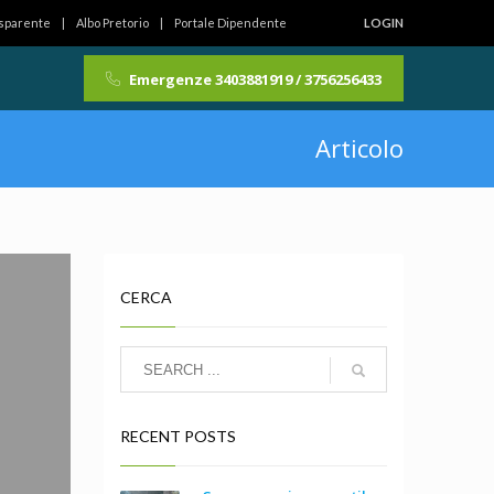
asparente
Albo Pretorio
Portale Dipendente
LOGIN
Emergenze 3403881919 / 3756256433
Articolo
CERCA
RECENT POSTS