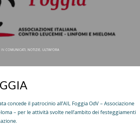
 IN
COMUNICATI
,
NOTIZIE
,
ULTIM'ORA
OGGIA
nata concede il patrocinio all’AIL Foggia OdV – Associazione
loma – per le attività svolte nell’ambito dei festeggiamenti
iazione.