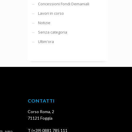
Concessioni Fondi Demaniali
Lavori in corso
Notizie
Senza categoria
Ultim'ora
CONTATTI
Corso Roma, 2
71121 Foggia
T (+39) 0881 785 111
, agro ...