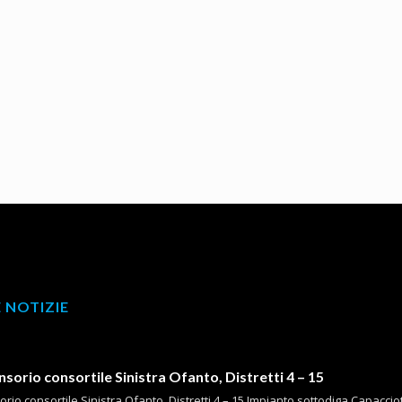
 NOTIZIE
orio consortile Sinistra Ofanto, Distretti 4 – 15
io consortile Sinistra Ofanto, Distretti 4 – 15 Impianto sottodiga Capacciotti