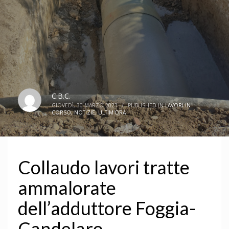
C.B.C.
GIOVEDÌ, 30 MARZO 2023
/
PUBLISHED IN
LAVORI IN
CORSO
,
NOTIZIE
,
ULTIM'ORA
Collaudo lavori tratte
ammalorate
dell’adduttore Foggia-
Candelaro