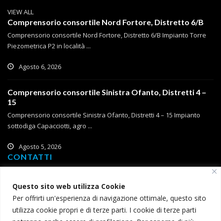
VIEW ALL
Comprensorio consortile Nord Fortore, Distretto 6/B
Comprensorio consortile Nord Fortore, Distretto 6/B Impianto Torre
Piezometrica P2 in località ...
Agosto 6, 2026
Comprensorio consortile Sinistra Ofanto, Distretti 4 –
15
Comprensorio consortile Sinistra Ofanto, Distretti 4 – 15 Impianto
sottodiga Capacciotti, agro ...
Agosto 5, 2026
CONTATTI
Corso Roma, 2
Questo sito web utilizza Cookie
71121 Foggia
Per offrirti un'esperienza di navigazione ottimale, questo sito
T (+39) 0881 785 111
utilizza cookie propri e di terze parti. I cookie di terze parti
F (+39) 0881 774 634