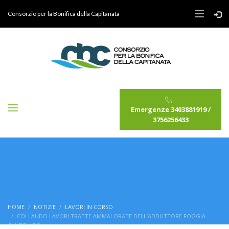
Consorzio per la Bonifica della Capitanata
Emergenze 3403881919 /
3756256433
HOME
NOTIZIE
LAVORI IN CORSO
COLLAUDO LAVORI TRATTE AMMALORATE DELL’ADDUTTORE FOGGIA-
CANDELARO