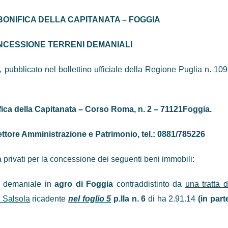
BONIFICA DELLA CAPITANATA – FOGGIA
NCESSIONE TERRENI DEMANIALI
ubblicato nel bollettino ufficiale della Regione Puglia n. 109
ica della Capitanata – Corso Roma, n. 2 – 71121Foggia.
ettore Amministrazione e Patrimonio, tel.: 0881/785226
privati per la concessione dei seguenti beni immobili:
o demaniale
in
agro di
Foggia
contraddistinto da
una tratta d
e Salsola
ricadente
nel foglio 5
p.lla n. 6
di ha 2.91.14
(in part