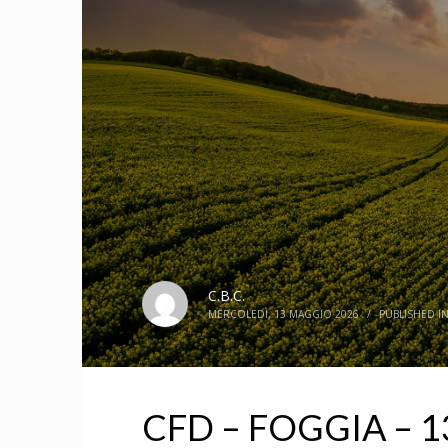
C.B.C.
MERCOLEDÌ, 13 MAGGIO 2026
/
PUBLISHED I
CFD – FOGGIA – 1