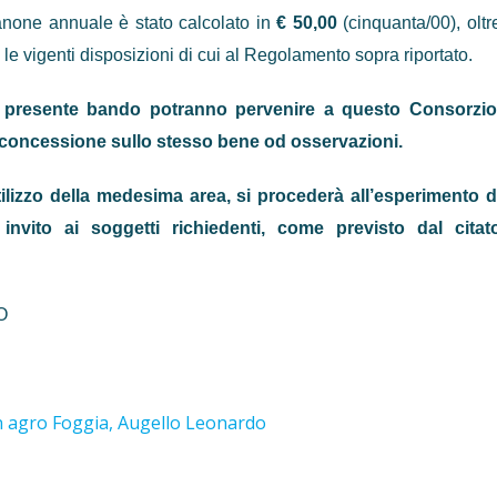
canone annuale è stato calcolato in
€ 50,00
(cinquanta/00), oltr
 le vigenti disposizioni di cui al Regolamento sopra riportato.
el presente bando potranno pervenire a que­sto Consorzio
i concessione sullo stesso bene od osserva­zioni.
ilizzo della medesima area, si procederà all’esperimento d
 invito ai soggetti richiedenti, come previsto dal citat
O
 agro Foggia, Augello Leonardo