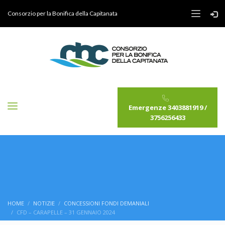
Consorzio per la Bonifica della Capitanata
Emergenze 3403881919 /
3756256433
HOME
NOTIZIE
CONCESSIONI FONDI DEMANIALI
CFD – CARAPELLE – 31 GENNAIO 2024