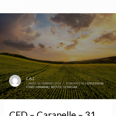
Articolo
C.B.C.
LUNEDÌ, 05 FEBBRAIO 2024
/
PUBLISHED IN
CONCESSIONI
FONDI DEMANIALI
,
NOTIZIE
,
ULTIM'ORA
CFD – Carapelle – 31