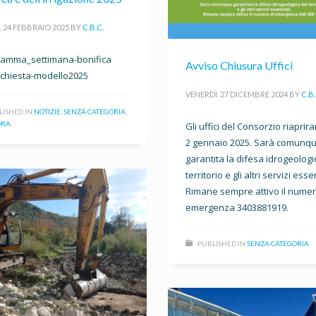
, 24 FEBBRAIO 2025
BY
C.B.C.
amma_settimana-bonifica
Avviso Chiusura Uffici
ichiesta-modello2025
VENERDÌ, 27 DICEMBRE 2024
BY
C.B.
LISHED IN
NOTIZIE
,
SENZA CATEGORIA
,
ORA
Gli uffici del Consorzio riaprira
2 gennaio 2025. Sarà comunq
garantita la difesa idrogeologi
territorio e gli altri servizi esse
Rimane sempre attivo il numer
emergenza 3403881919.
PUBLISHED IN
SENZA CATEGORIA