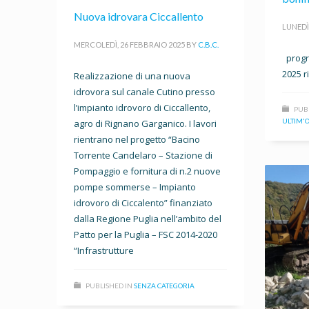
Nuova idrovara Ciccallento
LUNEDÌ
MERCOLEDÌ, 26 FEBBRAIO 2025
BY
C.B.C.
progr
2025 r
Realizzazione di una nuova
idrovora sul canale Cutino presso
l’impianto idrovoro di Ciccallento,
PUB
ULTIM'
agro di Rignano Garganico. I lavori
rientrano nel progetto “Bacino
Torrente Candelaro – Stazione di
Pompaggio e fornitura di n.2 nuove
pompe sommerse – Impianto
idrovoro di Ciccalento” finanziato
dalla Regione Puglia nell’ambito del
Patto per la Puglia – FSC 2014-2020
“Infrastrutture
PUBLISHED IN
SENZA CATEGORIA