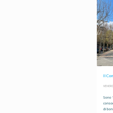
Il Con
VENERD
Sono 1
consor
di bon