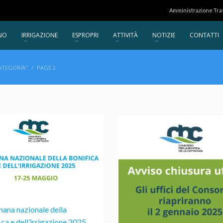
Amministrazione Tr
NO
IRRIGAZIONE
ESPROPRI
ATTIVITÀ
NOTIZIE
CONTATTI
ATEGORIA"
PAGE 2
mana nazionale della
ica e dell’irrigazione 2025