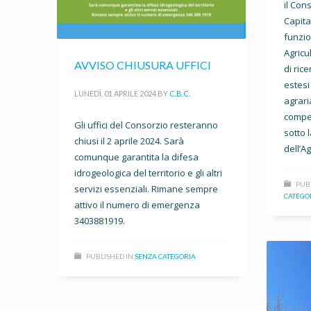
il Con
Capita
funzion
Agricu
AVVISO CHIUSURA UFFICI
di ric
estes
LUNEDÌ, 01 APRILE 2024
BY
C.B.C.
agraria
compet
Gli uffici del Consorzio resteranno
sotto 
chiusi il 2 aprile 2024. Sarà
dell’Ag
comunque garantita la difesa
idrogeologica del territorio e gli altri
PUB
servizi essenziali. Rimane sempre
CATEGO
attivo il numero di emergenza
3403881919.
PUBLISHED IN
SENZA CATEGORIA