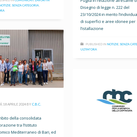
Puglia in relazione all’esame d
NOTIZIE
,
SENZA CATEGORIA
,
Disegno di legge n. 222 del
ORA
23/10/2024 in merito l’individu
di superfici e aree idonee per
l’istallazione
PUBLISHED IN
NOTIZIE
,
SENZA CAT
ULTIM'ORA
, 18 APRILE 2024
BY
C.B.C.
mbito della consolidata
razione tra l’Istituto
mico Mediterraneo di Bari, ed