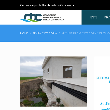
Consorzio per la Bonifica della Capitanata
ENTE
PIA
HOME
SENZA CATEGORIA
ARCHIVE FROM CATEGORY "SENZA C
Setti
bonif