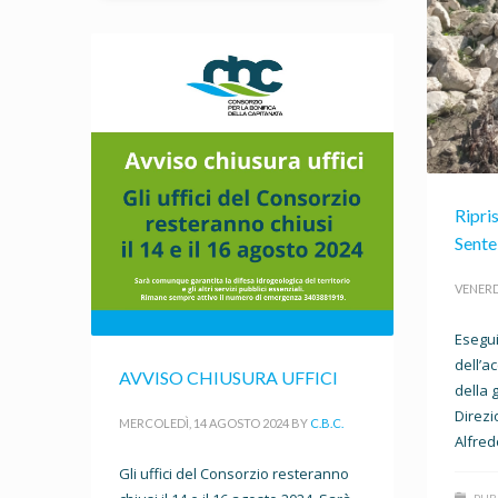
Ripri
Sente
VENERD
Eseguit
dell’a
AVVISO CHIUSURA UFFICI
della g
Direzio
MERCOLEDÌ, 14 AGOSTO 2024
BY
C.B.C.
Alfred
Gli uffici del Consorzio resteranno
PUB