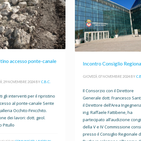
stino accesso ponte-canale
Incontro Consiglio Regiona
GIOVEDÌ, 07 NOVEMBRE 2024
BY
C.B
Ì, 29 NOVEMBRE 2024
BY
C.B.C.
Il Consorzio con il Direttore
i gli interventi per il ripristino
Generale dott. Francesco Sant
ccesso al ponte-canale Sente
il Direttore dell’Area Ingegneria
alleria Occhito-Finicchito.
ing. Raffaele Fattibene, ha
ne dei lavori: dott. geol.
partecipato all’audizione cong
o Pitullo
della V e IV Commissione consi
presso il Consiglio Regionale d
LISHED IN
COMUNICATI
,
LAVORI IN