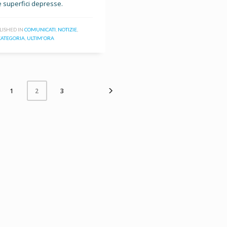
e superfici depresse.
LISHED IN
COMUNICATI
,
NOTIZIE
,
CATEGORIA
,
ULTIM'ORA
1
3
2