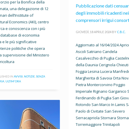
sorzio per la Bonifica della
Pubblicazione dati censuar
nata, una delegazione di 12
degli immobili ricadenti nei
ari dell’Institute of
comprensori irrigui consort
ltural Economics (AKI), centro
erca e conoscenza con i più
GIOVEDÌ, 18 APRILE 2024
BY
C.B.C.
i database di economia
 e le più significative
Aggiornato al 16/04/2024 Apri
enze politiche che opera
Ascoli Satriano Candela
la supervisione del Ministero
Casalvecchio di Puglia Castel
ricoltura
della Daunia Cerignola Chieuti
Foggia Lesina Lucera Manfred
LISHED IN
AVVISI
,
NOTIZIE
,
SENZA
Margherita di Savoia Orta Nov
RIA
,
ULTIM'ORA
Pietra Montercorvino Poggio
Imperiale Rignano Garganico 
Ferdinando di Puglia San Giov
Rotondo San Marco In Lamis 
Paolo di Civitate San Severo
Serracapriola Stornara Storna
Torremaggiore Trinitapoli