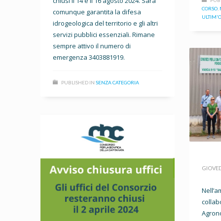
chiusi il 14 e il 16 agosto 2024. Sarà
CORSO
,
comunque garantita la difesa
ULTIM'
idrogeologica del territorio e gli altri
servizi pubblici essenziali. Rimane
sempre attivo il numero di
emergenza 3403881919.
PUBLISHED IN
SENZA CATEGORIA
GIOVEDÌ
Nell’a
collabo
Agrono