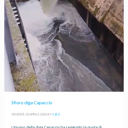
Sfioro diga Capaccio
VENERDÌ, 03 APRILE 2026
BY
C.B.C.
L’invaso della diga Capaccio ha raggiunto la quota di