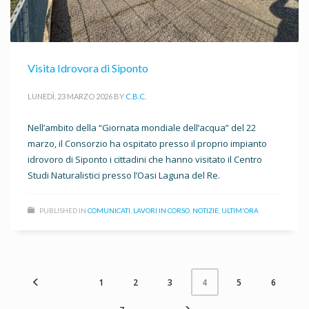
Visita Idrovora di Siponto
LUNEDÌ, 23 MARZO 2026
BY
C.B.C.
Nell’ambito della “Giornata mondiale dell’acqua” del 22
marzo, il Consorzio ha ospitato presso il proprio impianto
idrovoro di Siponto i cittadini che hanno visitato il Centro
Studi Naturalistici presso l’Oasi Laguna del Re.
PUBLISHED IN
COMUNICATI
,
LAVORI IN CORSO
,
NOTIZIE
,
ULTIM'ORA
1
2
3
5
6
4