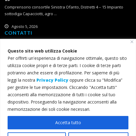
Comprensorio consortile Sinistra Ofanto, Distretti 4 – 15 Impianto
sottodiga Capacciotti, agro ...
Agosto 5, 2026
CONTATTI
Corso Roma, 2
Questo sito web utilizza Cookie
71121 Foggia
Per offrirti un'esperienza di navigazione ottimale, questo sito
T (+39) 0881 785 111
utilizza cookie propri e di terze parti. I cookie di terze parti
F (+39) 0881 774 634
potranno anche essere di profilazione. Per saperne di più
leggi la nostra
Privacy Policy
oppure clicca su “Modifica”
consorzio@bonificacapitanata.it
per gestire le tue impostazioni. Cliccando "Accetta tutti"
consorzio@pec.bonificacapitanata.it
acconsenti alla memorizzazione di tutti i cookie sul tuo
dispositivo. Proseguendo la navigazione acconsenti alla
memorizzazione dei soli cookie necessari.
© 2022 Consorzio per la Bonifica della Capitanata - Tutti i diritti
Accetta tutto
riservati - C.F. 00345000715 -
Privacy e cookie