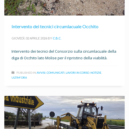
Intervento dei tecnici circumlacuale Occhito
GIOVEDÌ, 02 APRILE 2026
BY
C.B.C.
Intervento dei tecnici del Consorzio sulla circumlacuale della
diga di Occhito lato Molise per il ripristino della viabilità.
PUBLISHED IN
AVVISI
,
COMUNICATI
,
LAVORI IN CORSO
,
NOTIZIE
,
ULTIM'ORA