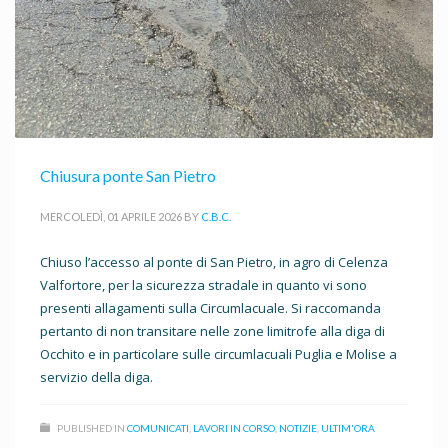
Chiusura ponte San Pietro
MERCOLEDÌ, 01 APRILE 2026
BY
C.B.C.
Chiuso l’accesso al ponte di San Pietro, in agro di Celenza
Valfortore, per la sicurezza stradale in quanto vi sono
presenti allagamenti sulla Circumlacuale. Si raccomanda
pertanto di non transitare nelle zone limitrofe alla diga di
Occhito e in particolare sulle circumlacuali Puglia e Molise a
servizio della diga.
PUBLISHED IN
COMUNICATI
,
LAVORI IN CORSO
,
NOTIZIE
,
ULTIM'ORA