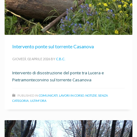
Intervento ponte sul torrente Casanova
GIOVEDÌ, 02 APRILE 2026
BY
C.B.C.
Intervento di disostruzione del ponte tra Lucera e
Pietramontecorvino sul torrente Casanova
PUBLISHED IN
COMUNICATI
,
LAVORI IN CORSO
,
NOTIZIE
,
SENZA
CATEGORIA
,
ULTIM'ORA