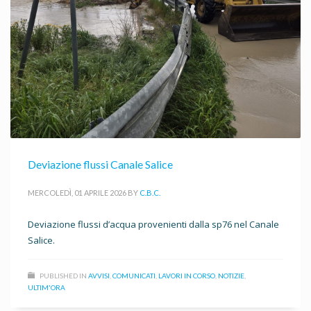
Deviazione flussi Canale Salice
MERCOLEDÌ, 01 APRILE 2026
BY
C.B.C.
Deviazione flussi d’acqua provenienti dalla sp76 nel Canale
Salice.
PUBLISHED IN
AVVISI
,
COMUNICATI
,
LAVORI IN CORSO
,
NOTIZIE
,
ULTIM'ORA