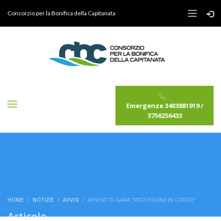
Consorzio per la Bonifica della Capitanata
Emergenze 3403881919 /
3756256433
HOME
NOTIZIE
AVVISI
AVVISO DI GARA “PROCEDURA IN CORSO”
Articolo