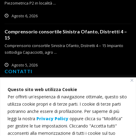
Piezometrica P2 in località ...
Agosto 6, 2026
Comprensorio consortile Sinistra Ofanto, Distretti 4 –
15
Comprensorio consortile Sinistra Ofanto, Distretti 4 – 15 Impianto
sottodiga Capacciotti, agro ...
Agosto 5, 2026
CONTATTI
Corso Roma, 2
Questo sito web utilizza Cookie
71121 Foggia
Per offrirti un'esperienza di navigazione ottimale, questo sito
T (+39) 0881 785 111
utilizza cookie propri e di terze parti. I cookie di terze parti
F (+39) 0881 774 634
potranno anche essere di profilazione. Per saperne di più
leggi la nostra
Privacy Policy
oppure clicca su “Modifica”
consorzio@bonificacapitanata.it
per gestire le tue impostazioni. Cliccando "Accetta tutti"
consorzio@pec.bonificacapitanata.it
acconsenti alla memorizzazione di tutti i cookie sul tuo