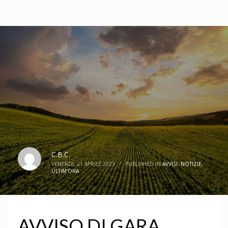
C.B.C.
VENERDÌ, 21 APRILE 2023
/
PUBLISHED IN
AVVISI
,
NOTIZIE
,
ULTIM'ORA
AVVISO DI GARA