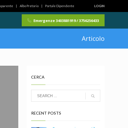
asparente
Albo Pretorio
Portale Dipendente
LOGIN
Emergenze 3403881919 / 3756256433
Articolo
CERCA
RECENT POSTS