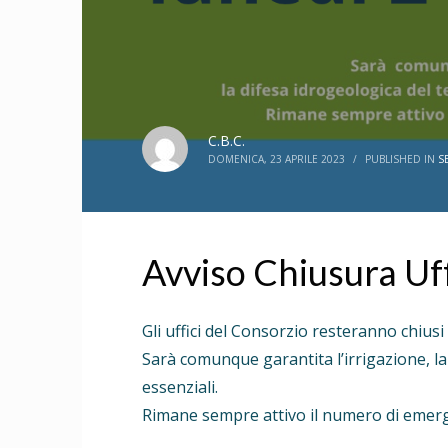
C.B.C.
DOMENICA, 23 APRILE 2023
/
PUBLISHED IN
S
Avviso Chiusura Uff
Gli uffici del Consorzio resteranno chiusi
Sarà comunque garantita l’irrigazione, la d
essenziali.
Rimane sempre attivo il numero di eme