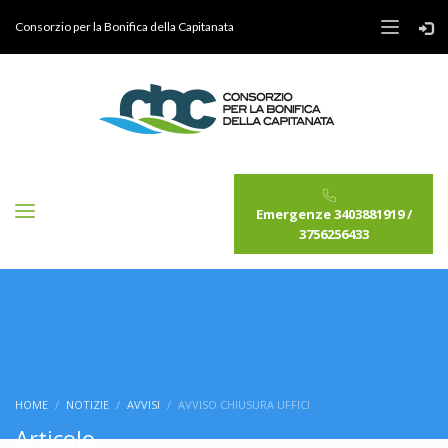
Consorzio per la Bonifica della Capitanata
Emergenze 3403881919 /
3756256433
HOME
NOTIZIE
AVVISI
AVVISO CHIUSURA UFFICI
Articolo