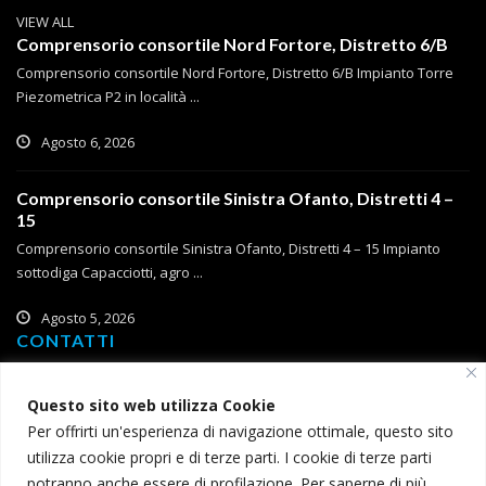
VIEW ALL
Comprensorio consortile Nord Fortore, Distretto 6/B
Comprensorio consortile Nord Fortore, Distretto 6/B Impianto Torre
Piezometrica P2 in località ...
Agosto 6, 2026
Comprensorio consortile Sinistra Ofanto, Distretti 4 –
15
Comprensorio consortile Sinistra Ofanto, Distretti 4 – 15 Impianto
sottodiga Capacciotti, agro ...
Agosto 5, 2026
CONTATTI
Corso Roma, 2
Questo sito web utilizza Cookie
71121 Foggia
Per offrirti un'esperienza di navigazione ottimale, questo sito
T (+39) 0881 785 111
utilizza cookie propri e di terze parti. I cookie di terze parti
F (+39) 0881 774 634
potranno anche essere di profilazione. Per saperne di più