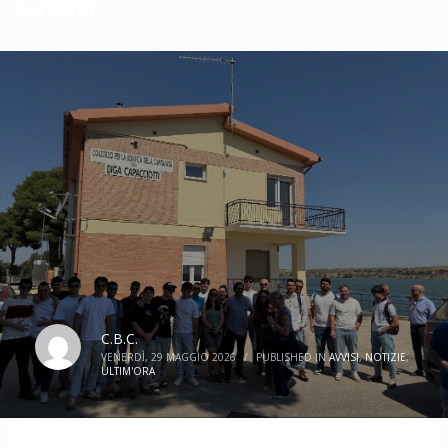
Articolo
C.B.C.
VENERDÌ, 29 MAGGIO 2026
/
PUBLISHED IN
AVVISI
,
NOTIZIE
,
ULTIM'ORA