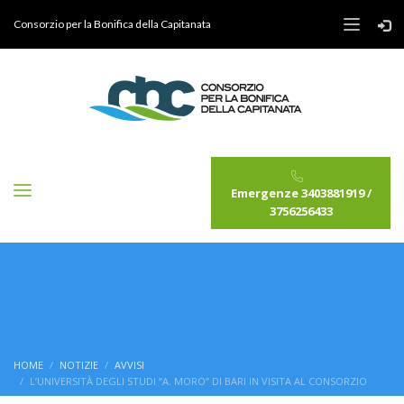
Consorzio per la Bonifica della Capitanata
Emergenze 3403881919 /
3756256433
HOME
NOTIZIE
AVVISI
L’UNIVERSITÀ DEGLI STUDI “A. MORO” DI BARI IN VISITA AL CONSORZIO