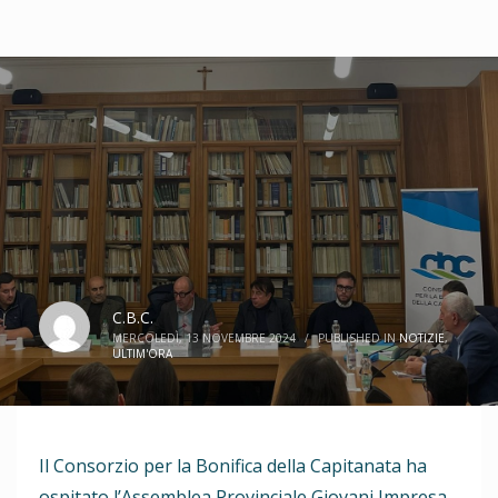
C.B.C.
MERCOLEDÌ, 13 NOVEMBRE 2024
/
PUBLISHED IN
NOTIZIE
,
ULTIM'ORA
Il Consorzio per la Bonifica della Capitanata ha
ospitato l’Assemblea Provinciale Giovani Impresa