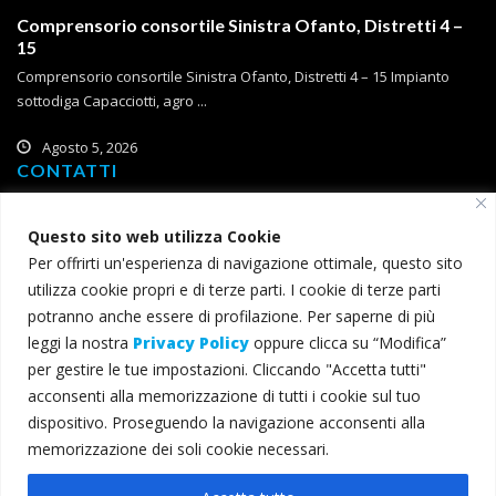
Comprensorio consortile Sinistra Ofanto, Distretti 4 –
15
Comprensorio consortile Sinistra Ofanto, Distretti 4 – 15 Impianto
sottodiga Capacciotti, agro ...
Agosto 5, 2026
CONTATTI
Corso Roma, 2
Questo sito web utilizza Cookie
71121 Foggia
Per offrirti un'esperienza di navigazione ottimale, questo sito
T (+39) 0881 785 111
utilizza cookie propri e di terze parti. I cookie di terze parti
F (+39) 0881 774 634
potranno anche essere di profilazione. Per saperne di più
leggi la nostra
Privacy Policy
oppure clicca su “Modifica”
consorzio@bonificacapitanata.it
per gestire le tue impostazioni. Cliccando "Accetta tutti"
consorzio@pec.bonificacapitanata.it
acconsenti alla memorizzazione di tutti i cookie sul tuo
dispositivo. Proseguendo la navigazione acconsenti alla
memorizzazione dei soli cookie necessari.
© 2022 Consorzio per la Bonifica della Capitanata - Tutti i diritti