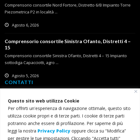
Comprensorio consortile Nord Fortore, Distretto 6/B Impianto Torre
Piezometrica P2 in località ...
Agosto 6, 2026
Comprensorio consortile Sinistra Ofanto, Distretti 4 –
15
Comprensorio consortile Sinistra Ofanto, Distretti 4 – 15 Impianto
sottodiga Capacciotti, agro ...
Agosto 5, 2026
CONTATTI
Corso Roma, 2
Questo sito web utilizza Cookie
71121 Foggia
Per offrirti un'esperienza di navigazione ottimale, questo sito
T (+39) 0881 785 111
utilizza cookie propri e di terze parti. I cookie di terze parti
F (+39) 0881 774 634
potranno anche essere di profilazione. Per saperne di più
leggi la nostra
Privacy Policy
oppure clicca su “Modifica”
consorzio@bonificacapitanata.it
per gestire le tue impostazioni. Cliccando "Accetta tutti"