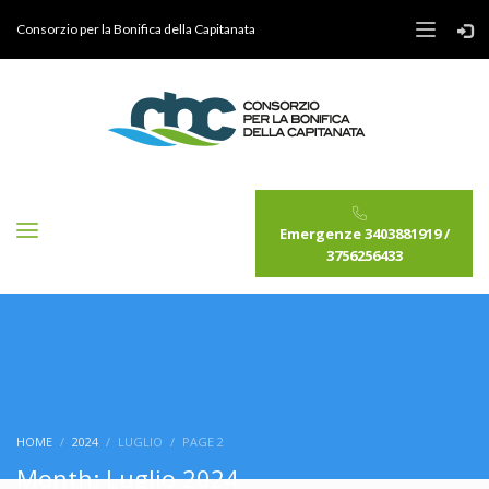
Consorzio per la Bonifica della Capitanata
Emergenze 3403881919 /
3756256433
HOME
2024
LUGLIO
PAGE 2
Month: Luglio 2024