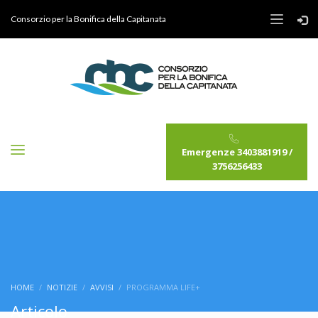
Consorzio per la Bonifica della Capitanata
Emergenze 3403881919 /
3756256433
HOME
NOTIZIE
AVVISI
PROGRAMMA LIFE+
Articolo