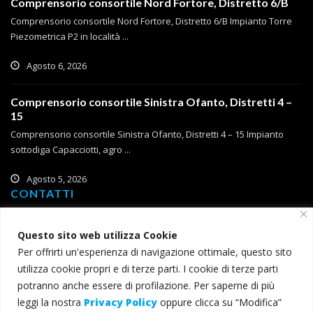
Comprensorio consortile Nord Fortore, Distretto 6/B
Comprensorio consortile Nord Fortore, Distretto 6/B Impianto Torre
Piezometrica P2 in località ...
Agosto 6, 2026
Comprensorio consortile Sinistra Ofanto, Distretti 4 –
15
Comprensorio consortile Sinistra Ofanto, Distretti 4 – 15 Impianto
sottodiga Capacciotti, agro ...
Agosto 5, 2026
CONTATTI
Corso Roma, 2
Questo sito web utilizza Cookie
71121 Foggia
Per offrirti un'esperienza di navigazione ottimale, questo sito
T (+39) 0881 785 111
utilizza cookie propri e di terze parti. I cookie di terze parti
F (+39) 0881 774 634
potranno anche essere di profilazione. Per saperne di più
leggi la nostra
Privacy Policy
oppure clicca su “Modifica”
consorzio@bonificacapitanata.it